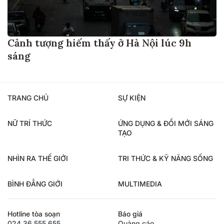
Cảnh tượng hiếm thấy ở Hà Nội lúc 9h
sáng
TRANG CHỦ
SỰ KIỆN
NỮ TRÍ THỨC
ỨNG DỤNG & ĐỔI MỚI SÁNG
TẠO
NHÌN RA THẾ GIỚI
TRI THỨC & KỸ NĂNG SỐNG
BÌNH ĐẲNG GIỚI
MULTIMEDIA
Hotline tòa soạn
Báo giá
024.36.555.655
Quảng cáo