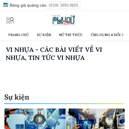
Bảng giá quảng cáo
ISSN: 3093-382X
TRANG CHỦ
SỰ KIỆN
NỮ TRÍ THỨC
ỨNG DỤNG & ĐỔI MỚI
VI NHỰA - CÁC BÀI VIẾT VỀ VI
NHỰA, TIN TỨC VI NHỰA
Sự kiện