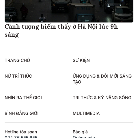
Cảnh tượng hiếm thấy ở Hà Nội lúc 9h
sáng
TRANG CHỦ
SỰ KIỆN
NỮ TRÍ THỨC
ỨNG DỤNG & ĐỔI MỚI SÁNG
TẠO
NHÌN RA THẾ GIỚI
TRI THỨC & KỸ NĂNG SỐNG
BÌNH ĐẲNG GIỚI
MULTIMEDIA
Hotline tòa soạn
Báo giá
024.36.555.655
Quảng cáo