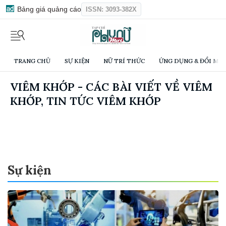
Bảng giá quảng cáo
ISSN: 3093-382X
TRANG CHỦ
SỰ KIỆN
NỮ TRÍ THỨC
ỨNG DỤNG & ĐỔI MỚI
VIÊM KHỚP - CÁC BÀI VIẾT VỀ VIÊM
KHỚP, TIN TỨC VIÊM KHỚP
Sự kiện