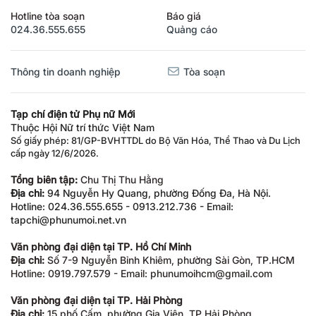
Hotline tòa soạn
Báo giá
024.36.555.655
Quảng cáo
Thông tin doanh nghiệp
Tòa soạn
Tạp chí điện tử Phụ nữ Mới
Thuộc Hội Nữ trí thức Việt Nam
Số giấy phép: 81/GP-BVHTTDL do Bộ Văn Hóa, Thể Thao và Du Lịch
cấp ngày 12/6/2026.
Tổng biên tập:
Chu Thị Thu Hằng
Địa chỉ:
94 Nguyễn Hy Quang, phường Đống Đa, Hà Nội.
Hotline: 024.36.555.655 - 0913.212.736 - Email:
tapchi@phunumoi.net.vn
Văn phòng đại diện tại TP. Hồ Chí Minh
Địa chỉ:
Số 7-9 Nguyễn Bỉnh Khiêm, phường Sài Gòn, TP.HCM
Hotline: 0919.797.579 - Email: phunumoihcm@gmail.com
Văn phòng đại diện tại TP. Hải Phòng
Địa chỉ:
15 phố Cấm, phường Gia Viên, TP Hải Phòng