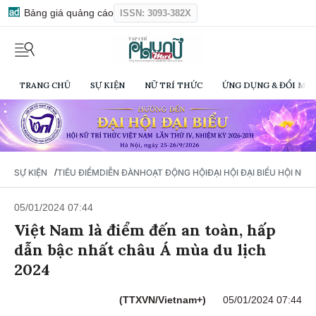
Bảng giá quảng cáo
ISSN: 3093-382X
TRANG CHỦ
SỰ KIỆN
NỮ TRÍ THỨC
ỨNG DỤNG & ĐỔI MỚI
/
SỰ KIỆN
TIÊU ĐIỂM
DIỄN ĐÀN
HOẠT ĐỘNG HỘI
ĐẠI HỘI ĐẠI BIỂU HỘI NỮ 
05/01/2024 07:44
Việt Nam là điểm đến an toàn, hấp
dẫn bậc nhất châu Á mùa du lịch
2024
(TTXVN/Vietnam+)
05/01/2024 07:44