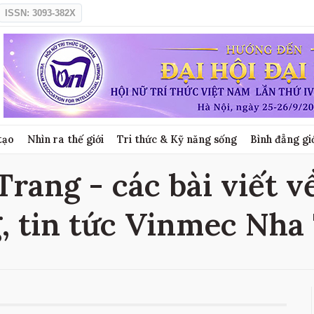
ISSN: 3093-382X
tạo
Nhìn ra thế giới
Tri thức & Kỹ năng sống
Bình đẳng gi
rang - các bài viết 
, tin tức Vinmec Nha