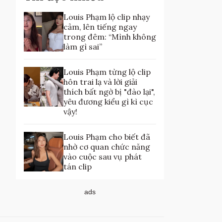
Louis Phạm lộ clip nhạy
cảm, lên tiếng ngay
trong đêm: “Mình không
làm gì sai”
Louis Phạm từng lộ clip
hôn trai lạ và lời giải
thích bất ngờ bị "đào lại",
yêu đương kiểu gì kì cục
vậy!
Louis Phạm cho biết đã
nhờ cơ quan chức năng
vào cuộc sau vụ phát
tán clip
ads