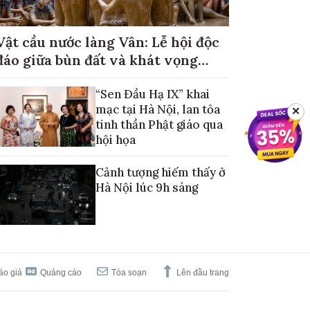
Vật cầu nước làng Vân: Lễ hội độc
đáo giữa bùn đất và khát vọng
mùa màng no đủ
“Sen Đầu Hạ IX” khai
mạc tại Hà Nội, lan tỏa
✕
tinh thần Phật giáo qua
hội họa
Cảnh tượng hiếm thấy ở
Hà Nội lúc 9h sáng
áo giá
Quảng cáo
Tòa soạn
Lên đầu trang