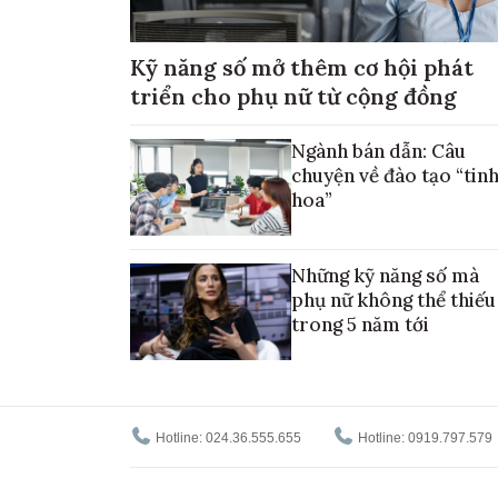
Kỹ năng số mở thêm cơ hội phát
triển cho phụ nữ từ cộng đồng
Ngành bán dẫn: Câu
chuyện về đào tạo “tin
hoa”
Những kỹ năng số mà
phụ nữ không thể thiếu
trong 5 năm tới
Hotline: 024.36.555.655
Hotline: 0919.797.579