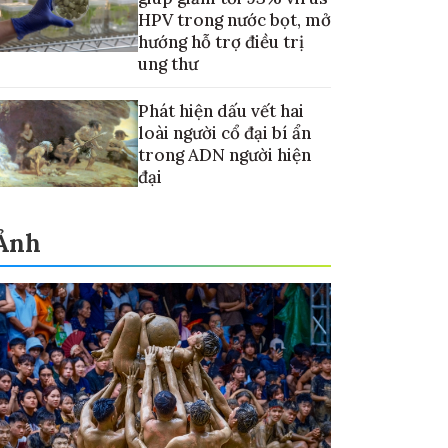
HPV trong nước bọt, mở
hướng hỗ trợ điều trị
ung thư
Phát hiện dấu vết hai
loài người cổ đại bí ẩn
trong ADN người hiện
đại
Ảnh