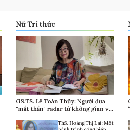
Nữ Trí thức
GS.TS. Lê Toàn Thủy: Người đưa
"mắt thần" radar từ không gian về
với những cánh đồng lúa Việt Nam
ThS. Hoàng Thị Lài: Một
hành trình cống hiến,