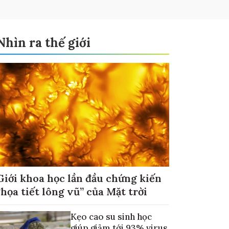
Nhìn ra thế giới
Giới khoa học lần đầu chứng kiến
“họa tiết lông vũ” của Mặt trời
Kẹo cao su sinh học
giúp giảm tới 93% virus