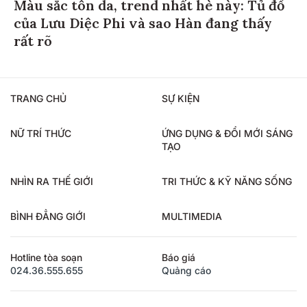
Màu sắc tôn da, trend nhất hè này: Tủ đồ
của Lưu Diệc Phi và sao Hàn đang thấy
rất rõ
TRANG CHỦ
SỰ KIỆN
NỮ TRÍ THỨC
ỨNG DỤNG & ĐỔI MỚI SÁNG
TẠO
NHÌN RA THẾ GIỚI
TRI THỨC & KỸ NĂNG SỐNG
BÌNH ĐẲNG GIỚI
MULTIMEDIA
Hotline tòa soạn
Báo giá
024.36.555.655
Quảng cáo