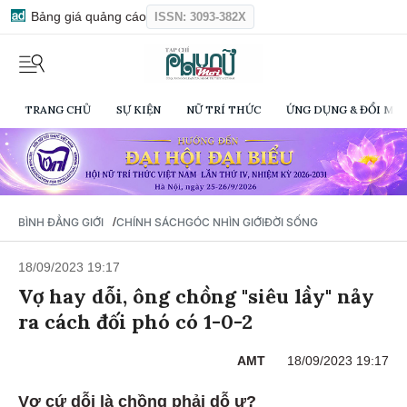
Bảng giá quảng cáo
ISSN: 3093-382X
TRANG CHỦ
SỰ KIỆN
NỮ TRÍ THỨC
ỨNG DỤNG & ĐỔI MỚI
/
BÌNH ĐẲNG GIỚI
CHÍNH SÁCH
GÓC NHÌN GIỚI
ĐỜI SỐNG
18/09/2023 19:17
Vợ hay dỗi, ông chồng "siêu lầy" nảy
ra cách đối phó có 1-0-2
AMT
18/09/2023 19:17
Vợ cứ dỗi là chồng phải dỗ ư?