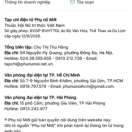
Thông tin doanh nghiệp
Tòa soạn
Tạp chí điện tử Phụ nữ Mới
Thuộc Hội Nữ trí thức Việt Nam
Số giấy phép: 81/GP-BVHTTDL do Bộ Văn Hóa, Thể Thao và Du Lịch
cấp ngày 12/6/2026.
Tổng biên tập:
Chu Thị Thu Hằng
Địa chỉ:
94 Nguyễn Hy Quang, phường Đống Đa, Hà Nội.
Hotline: 024.36.555.655 - 0913.212.736 - Email:
tapchi@phunumoi.net.vn
Văn phòng đại diện tại TP. Hồ Chí Minh
Địa chỉ:
Số 7-9 Nguyễn Bỉnh Khiêm, phường Sài Gòn, TP.HCM
Hotline: 0919.797.579 - Email: phunumoihcm@gmail.com
Văn phòng đại diện tại TP. Hải Phòng
Địa chỉ:
15 phố Cấm, phường Gia Viên, TP Hải Phòng
Hotline: 0913.242.977
® Phụ nữ Mới giữ bản quyền nội dung trên website này.
Ghi rõ nguồn "Phụ nữ Mới" khi phát hành lại thông tin từ trang
web này.