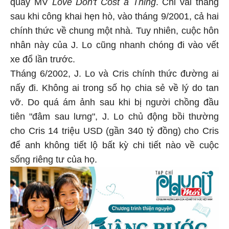
quay MV
Love Don't Cost a Thing
. Chỉ vài tháng
sau khi công khai hẹn hò, vào tháng 9/2001, cả hai
chính thức về chung một nhà. Tuy nhiên, cuộc hôn
nhân này của J. Lo cũng nhanh chóng đi vào vết
xe đổ lần trước.
Tháng 6/2002, J. Lo và Cris chính thức đường ai
nấy đi. Không ai trong số họ chia sẻ về lý do tan
vỡ. Do quá ám ảnh sau khi bị người chồng đầu
tiên "đâm sau lưng", J. Lo chủ động bồi thường
cho Cris 14 triệu USD (gần 340 tỷ đồng) cho Cris
để anh không tiết lộ bất kỳ chi tiết nào về cuộc
sống riêng tư của họ.