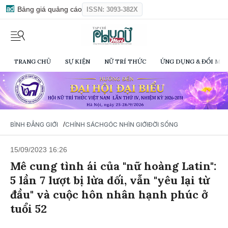
Bảng giá quảng cáo
ISSN: 3093-382X
TRANG CHỦ
SỰ KIỆN
NỮ TRÍ THỨC
ỨNG DỤNG & ĐỔI MỚI
/
BÌNH ĐẲNG GIỚI
CHÍNH SÁCH
GÓC NHÌN GIỚI
ĐỜI SỐNG
15/09/2023 16:26
Mê cung tình ái của "nữ hoàng Latin":
5 lần 7 lượt bị lừa dối, vẫn "yêu lại từ
đầu" và cuộc hôn nhân hạnh phúc ở
tuổi 52