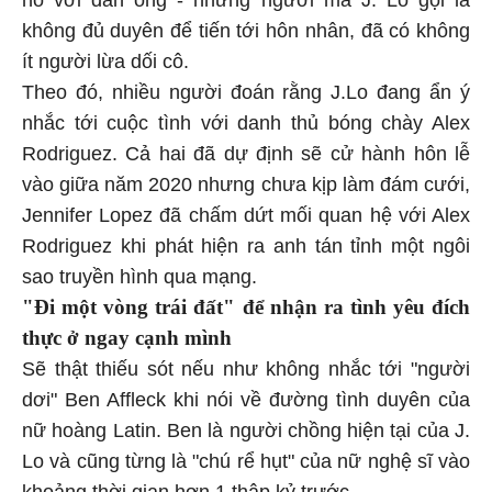
không đủ duyên để tiến tới hôn nhân, đã có không
ít người lừa dối cô.
Theo đó, nhiều người đoán rằng J.Lo đang ẩn ý
nhắc tới cuộc tình với danh thủ bóng chày Alex
Rodriguez. Cả hai đã dự định sẽ cử hành hôn lễ
vào giữa năm 2020 nhưng chưa kịp làm đám cưới,
Jennifer Lopez đã chấm dứt mối quan hệ với Alex
Rodriguez khi phát hiện ra anh tán tỉnh một ngôi
sao truyền hình qua mạng.
"Đi một vòng trái đất" để nhận ra tình yêu đích
thực ở ngay cạnh mình
Sẽ thật thiếu sót nếu như không nhắc tới "người
dơi" Ben Affleck khi nói về đường tình duyên của
nữ hoàng Latin. Ben là người chồng hiện tại của J.
Lo và cũng từng là "chú rể hụt" của nữ nghệ sĩ vào
khoảng thời gian hơn 1 thập kỷ trước.