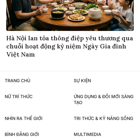
Hà Nội lan tỏa thông điệp yêu thương qua
chuỗi hoạt động kỷ niệm Ngày Gia đình
Việt Nam
TRANG CHỦ
SỰ KIỆN
NỮ TRÍ THỨC
ỨNG DỤNG & ĐỔI MỚI SÁNG
TẠO
NHÌN RA THẾ GIỚI
TRI THỨC & KỸ NĂNG SỐNG
BÌNH ĐẲNG GIỚI
MULTIMEDIA