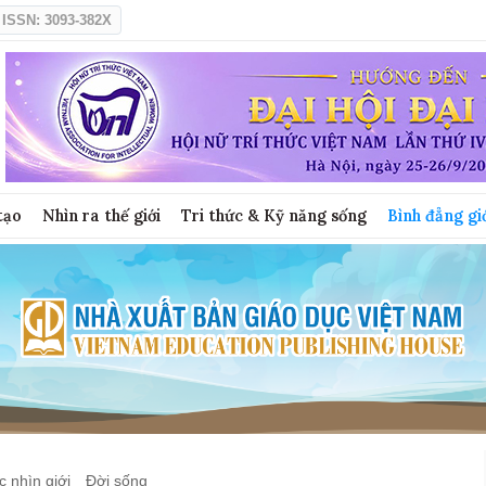
ISSN: 3093-382X
tạo
Nhìn ra thế giới
Tri thức & Kỹ năng sống
Bình đẳng gi
 nhìn giới
Đời sống