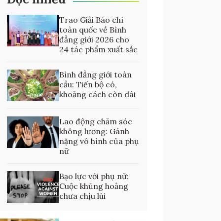
Trao Giải Báo chí
toàn quốc về Bình
đẳng giới 2026 cho
24 tác phẩm xuất sắc
Bình đẳng giới toàn
cầu: Tiến bộ có,
khoảng cách còn dài
Lao động chăm sóc
không lương: Gánh
nặng vô hình của phụ
nữ
Bạo lực với phụ nữ:
Cuộc khủng hoảng
chưa chịu lùi