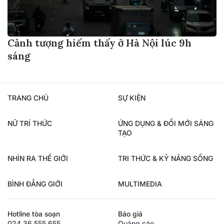
Cảnh tượng hiếm thấy ở Hà Nội lúc 9h
sáng
TRANG CHỦ
SỰ KIỆN
NỮ TRÍ THỨC
ỨNG DỤNG & ĐỔI MỚI SÁNG
TẠO
NHÌN RA THẾ GIỚI
TRI THỨC & KỸ NĂNG SỐNG
BÌNH ĐẲNG GIỚI
MULTIMEDIA
Hotline tòa soạn
Báo giá
024.36.555.655
Quảng cáo