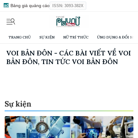
Bảng giá quảng cáo
ISSN: 3093-382X
TRANG CHỦ
SỰ KIỆN
NỮ TRÍ THỨC
ỨNG DỤNG & ĐỔI MỚI
VOI BẢN ĐÔN - CÁC BÀI VIẾT VỀ VOI
BẢN ĐÔN, TIN TỨC VOI BẢN ĐÔN
Sự kiện