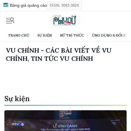
Bảng giá quảng cáo
ISSN: 3093-382X
TRANG CHỦ
SỰ KIỆN
NỮ TRÍ THỨC
ỨNG DỤNG & ĐỔI MỚI
VU CHÍNH - CÁC BÀI VIẾT VỀ VU
CHÍNH, TIN TỨC VU CHÍNH
Sự kiện