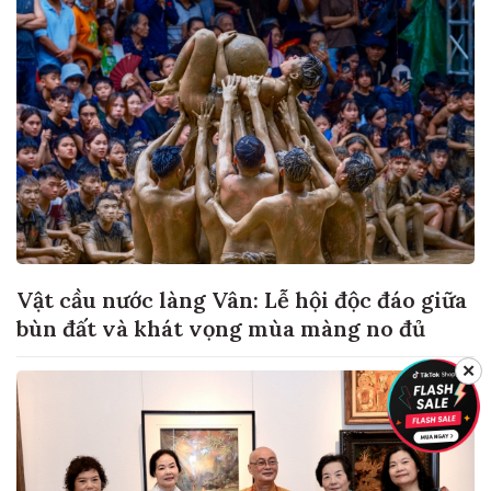
Vật cầu nước làng Vân: Lễ hội độc đáo giữa
bùn đất và khát vọng mùa màng no đủ
✕