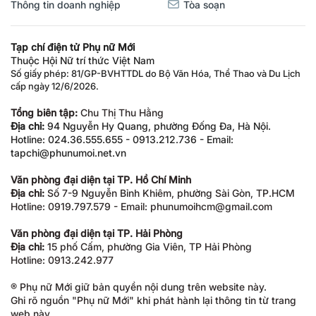
Thông tin doanh nghiệp
Tòa soạn
Tạp chí điện tử Phụ nữ Mới
Thuộc Hội Nữ trí thức Việt Nam
Số giấy phép: 81/GP-BVHTTDL do Bộ Văn Hóa, Thể Thao và Du Lịch
cấp ngày 12/6/2026.
Tổng biên tập:
Chu Thị Thu Hằng
Địa chỉ:
94 Nguyễn Hy Quang, phường Đống Đa, Hà Nội.
Hotline: 024.36.555.655 - 0913.212.736 - Email:
tapchi@phunumoi.net.vn
Văn phòng đại diện tại TP. Hồ Chí Minh
Địa chỉ:
Số 7-9 Nguyễn Bỉnh Khiêm, phường Sài Gòn, TP.HCM
Hotline: 0919.797.579 - Email: phunumoihcm@gmail.com
Văn phòng đại diện tại TP. Hải Phòng
Địa chỉ:
15 phố Cấm, phường Gia Viên, TP Hải Phòng
Hotline: 0913.242.977
® Phụ nữ Mới giữ bản quyền nội dung trên website này.
Ghi rõ nguồn "Phụ nữ Mới" khi phát hành lại thông tin từ trang
web này.