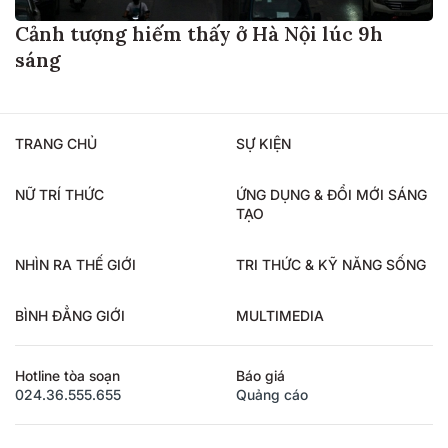
Cảnh tượng hiếm thấy ở Hà Nội lúc 9h
sáng
TRANG CHỦ
SỰ KIỆN
NỮ TRÍ THỨC
ỨNG DỤNG & ĐỔI MỚI SÁNG
TẠO
NHÌN RA THẾ GIỚI
TRI THỨC & KỸ NĂNG SỐNG
BÌNH ĐẲNG GIỚI
MULTIMEDIA
Hotline tòa soạn
Báo giá
024.36.555.655
Quảng cáo