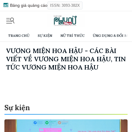
Bảng giá quảng cáo
ISSN: 3093-382X
TRANG CHỦ
SỰ KIỆN
NỮ TRÍ THỨC
ỨNG DỤNG & ĐỔI MỚI
VƯƠNG MIỆN HOA HẬU - CÁC BÀI
VIẾT VỀ VƯƠNG MIỆN HOA HẬU, TIN
TỨC VƯƠNG MIỆN HOA HẬU
Sự kiện