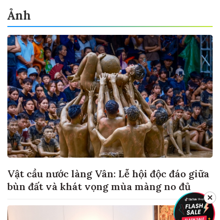
Ảnh
Vật cầu nước làng Vân: Lễ hội độc đáo giữa
bùn đất và khát vọng mùa màng no đủ
✕