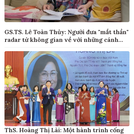
GS.TS. Lê Toàn Thủy: Người đưa "mắt thần"
radar từ không gian về với những cánh
đồng lúa Việt Nam
ThS. Hoàng Thị Lài: Một hành trình cống