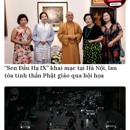
“Sen Đầu Hạ IX” khai mạc tại Hà Nội, lan
tỏa tinh thần Phật giáo qua hội họa