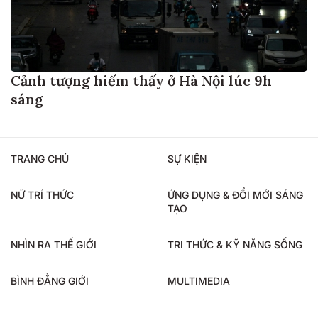
Cảnh tượng hiếm thấy ở Hà Nội lúc 9h
sáng
TRANG CHỦ
SỰ KIỆN
NỮ TRÍ THỨC
ỨNG DỤNG & ĐỔI MỚI SÁNG
TẠO
NHÌN RA THẾ GIỚI
TRI THỨC & KỸ NĂNG SỐNG
BÌNH ĐẲNG GIỚI
MULTIMEDIA