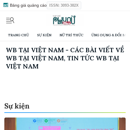
Bảng giá quảng cáo
ISSN: 3093-382X
TRANG CHỦ
SỰ KIỆN
NỮ TRÍ THỨC
ỨNG DỤNG & ĐỔI MỚI
WB TẠI VIỆT NAM - CÁC BÀI VIẾT VỀ
WB TẠI VIỆT NAM, TIN TỨC WB TẠI
VIỆT NAM
Sự kiện