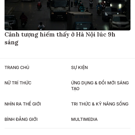
Cảnh tượng hiếm thấy ở Hà Nội lúc 9h
sáng
TRANG CHỦ
SỰ KIỆN
NỮ TRÍ THỨC
ỨNG DỤNG & ĐỔI MỚI SÁNG
TẠO
NHÌN RA THẾ GIỚI
TRI THỨC & KỸ NĂNG SỐNG
BÌNH ĐẲNG GIỚI
MULTIMEDIA