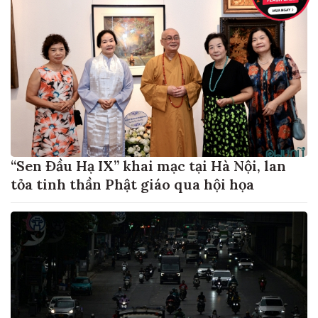
“Sen Đầu Hạ IX” khai mạc tại Hà Nội, lan
tỏa tinh thần Phật giáo qua hội họa