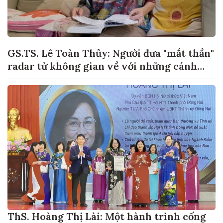
GS.TS. Lê Toàn Thủy: Người đưa "mắt thần"
radar từ không gian về với những cánh
đồng lúa Việt Nam
ThS. Hoàng Thị Lài: Một hành trình cống