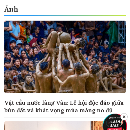
Ảnh
Vật cầu nước làng Vân: Lễ hội độc đáo giữa
bùn đất và khát vọng mùa màng no đủ
✕