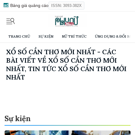
Bảng giá quảng cáo
ISSN: 3093-382X
TRANG CHỦ
SỰ KIỆN
NỮ TRÍ THỨC
ỨNG DỤNG & ĐỔI MỚI
XỔ SỐ CẦN THƠ MỚI NHẤT - CÁC
BÀI VIẾT VỀ XỔ SỐ CẦN THƠ MỚI
NHẤT, TIN TỨC XỔ SỐ CẦN THƠ MỚI
NHẤT
Sự kiện