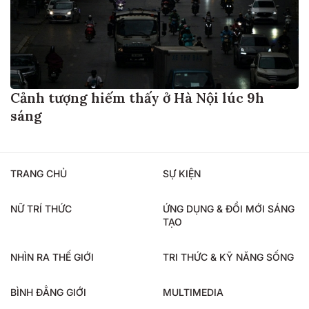
Cảnh tượng hiếm thấy ở Hà Nội lúc 9h
sáng
TRANG CHỦ
SỰ KIỆN
NỮ TRÍ THỨC
ỨNG DỤNG & ĐỔI MỚI SÁNG
TẠO
NHÌN RA THẾ GIỚI
TRI THỨC & KỸ NĂNG SỐNG
BÌNH ĐẲNG GIỚI
MULTIMEDIA