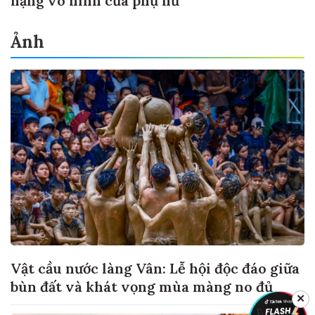
nặng vô hình của phụ nữ
Ảnh
Vật cầu nước làng Vân: Lễ hội độc đáo giữa
bùn đất và khát vọng mùa màng no đủ
✕