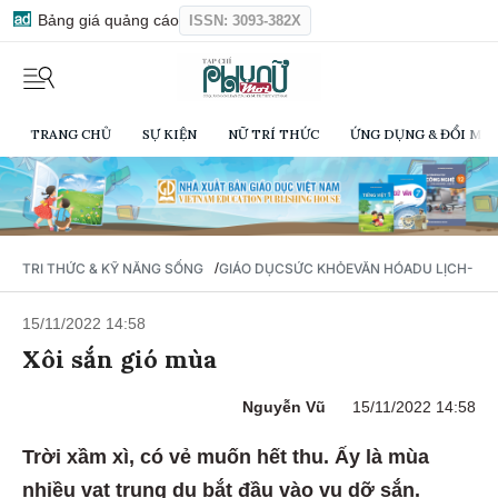
Bảng giá quảng cáo
ISSN: 3093-382X
TRANG CHỦ
SỰ KIỆN
NỮ TRÍ THỨC
ỨNG DỤNG & ĐỔI MỚI
/
TRI THỨC & KỸ NĂNG SỐNG
GIÁO DỤC
SỨC KHỎE
VĂN HÓA
DU LỊCH- Ẩ
15/11/2022 14:58
Xôi sắn gió mùa
Nguyễn Vũ
15/11/2022 14:58
Trời xầm xì, có vẻ muốn hết thu. Ấy là mùa
nhiều vạt trung du bắt đầu vào vụ dỡ sắn.