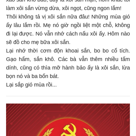
xào săn khô bảo, đây là xôi sắn mặn, hôm khác tôi
làm xôi sắn vừng dừa, xôi ngọt, cũng ngon lắm!
Thôi không tả vị xôi sắn nữa đâu! Những mùa gió
ấy lâu lắm rồi. Mẹ nó giờ ngồi liệt một chỗ, không
đi lại được. Nó vẫn nhớ cách nấu xôi ấy. Hôm nào
sẽ đồ cho mẹ bữa xôi sắn.
Lại nhớ thời cơm độn khoai sắn, bo bo cổ tích.
Gạo hẩm, sắn khô. Các bà vẫn thêm nhiều tấm
dính, cũng có thìa mỡ hành bảo ấy là xôi sắn, lừa
bọn nó và ba bốn bát.
Lại sắp gió mùa rồi...