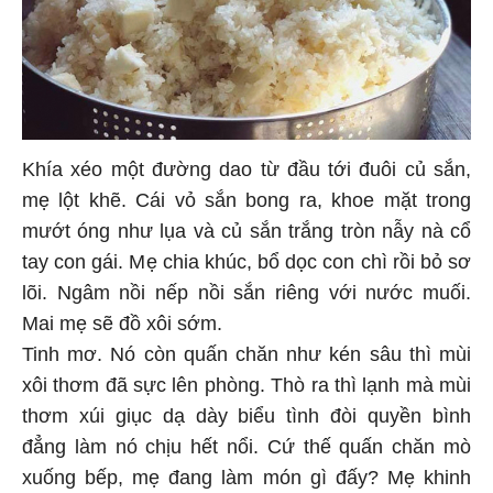
Khía xéo một đường dao từ đầu tới đuôi củ sắn,
mẹ lột khẽ. Cái vỏ sắn bong ra, khoe mặt trong
mướt óng như lụa và củ sắn trắng tròn nẫy nà cổ
tay con gái. Mẹ chia khúc, bổ dọc con chì rồi bỏ sơ
lõi. Ngâm nồi nếp nồi sắn riêng với nước muối.
Mai mẹ sẽ đồ xôi sớm.
Tinh mơ. Nó còn quấn chăn như kén sâu thì mùi
xôi thơm đã sực lên phòng. Thò ra thì lạnh mà mùi
thơm xúi giục dạ dày biểu tình đòi quyền bình
đẳng làm nó chịu hết nổi. Cứ thế quấn chăn mò
xuống bếp, mẹ đang làm món gì đấy? Mẹ khinh