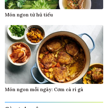
Món ngon từ hủ tiếu
Món ngon mỗi ngày: Cơm cà ri gà