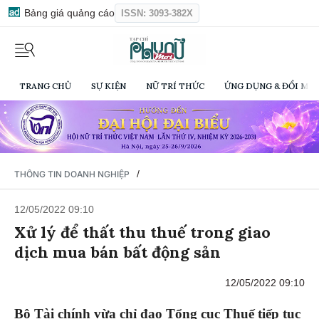
Bảng giá quảng cáo
ISSN: 3093-382X
TRANG CHỦ
SỰ KIỆN
NỮ TRÍ THỨC
ỨNG DỤNG & ĐỔI MỚI
/
THÔNG TIN DOANH NGHIỆP
12/05/2022 09:10
Xử lý để thất thu thuế trong giao
dịch mua bán bất động sản
12/05/2022 09:10
Bộ Tài chính vừa chỉ đạo Tổng cục Thuế tiếp tục