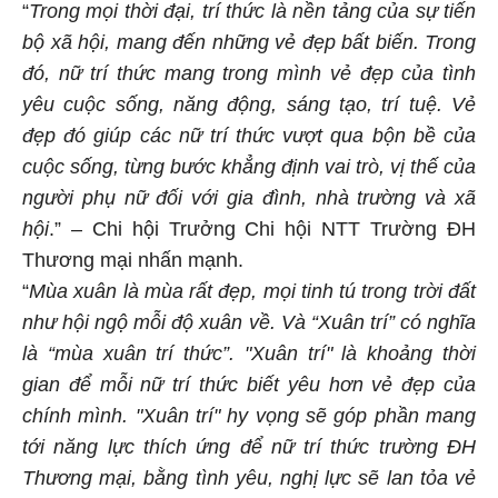
“
Trong mọi thời đại, trí thức là nền tảng của sự tiến
bộ xã hội, mang đến những vẻ đẹp bất biến. Trong
đó, nữ trí thức mang trong mình vẻ đẹp của tình
yêu cuộc sống, năng động, sáng tạo, trí tuệ. Vẻ
đẹp đó giúp các nữ trí thức vượt qua bộn bề của
cuộc sống, từng bước khẳng định vai trò, vị thế của
người phụ nữ đối với gia đình, nhà trường và xã
hội
.” – Chi hội Trưởng Chi hội NTT Trường ĐH
Thương mại nhấn mạnh.
“
Mùa xuân là mùa rất đẹp, mọi tinh tú trong trời đất
như hội ngộ mỗi độ xuân về. Và “Xuân trí” có nghĩa
là “mùa xuân trí thức”. "Xuân trí" là khoảng thời
gian để mỗi nữ trí thức biết yêu hơn vẻ đẹp của
chính mình. "Xuân trí" hy vọng sẽ góp phần mang
tới năng lực thích ứng để nữ trí thức trường ĐH
Thương mại, bằng tình yêu, nghị lực sẽ lan tỏa vẻ