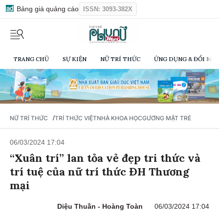
Bảng giá quảng cáo
ISSN: 3093-382X
TRANG CHỦ
SỰ KIỆN
NỮ TRÍ THỨC
ỨNG DỤNG & ĐỔI MỚI
/
NỮ TRÍ THỨC
TRÍ THỨC VIỆT
NHÀ KHOA HỌC
GƯƠNG MẶT TRẺ
06/03/2024 17:04
“Xuân trí” lan tỏa vẻ đẹp tri thức và
trí tuệ của nữ trí thức ĐH Thương
mại
Diệu Thuần - Hoàng Toàn
06/03/2024 17:04