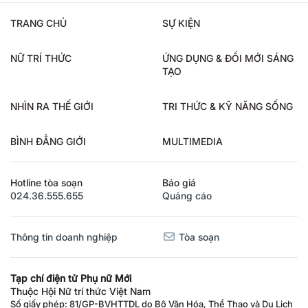
TRANG CHỦ
SỰ KIỆN
NỮ TRÍ THỨC
ỨNG DỤNG & ĐỔI MỚI SÁNG
TẠO
NHÌN RA THẾ GIỚI
TRI THỨC & KỸ NĂNG SỐNG
BÌNH ĐẲNG GIỚI
MULTIMEDIA
Hotline tòa soạn
Báo giá
024.36.555.655
Quảng cáo
Thông tin doanh nghiệp
Tòa soạn
Tạp chí điện tử Phụ nữ Mới
Thuộc Hội Nữ trí thức Việt Nam
Số giấy phép: 81/GP-BVHTTDL do Bộ Văn Hóa, Thể Thao và Du Lịch