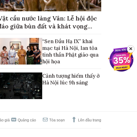
Vật cầu nước làng Vân: Lễ hội độc
đáo giữa bùn đất và khát vọng
mùa màng no đủ
“Sen Đầu Hạ IX” khai
mạc tại Hà Nội, lan tỏa
✕
tinh thần Phật giáo qua
hội họa
Cảnh tượng hiếm thấy ở
Hà Nội lúc 9h sáng
áo giá
Quảng cáo
Tòa soạn
Lên đầu trang