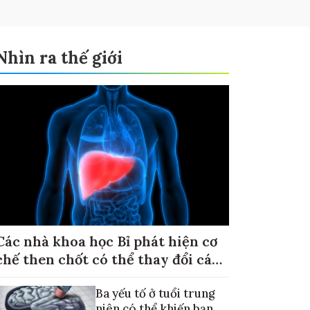
Nhìn ra thế giới
Các nhà khoa học Bỉ phát hiện cơ
chế then chốt có thể thay đổi cách
điều trị ung thư di căn gan
Ba yếu tố ở tuổi trung
niên có thể khiến bạn