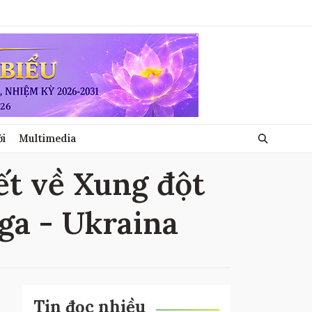
ới
Multimedia
ết về Xung đột
ga - Ukraina
Tin đọc nhiều