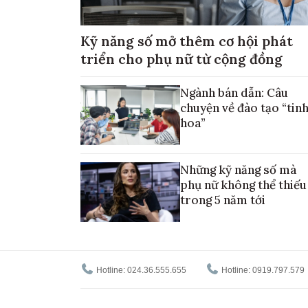
Kỹ năng số mở thêm cơ hội phát
triển cho phụ nữ từ cộng đồng
Ngành bán dẫn: Câu
chuyện về đào tạo “tin
hoa”
Những kỹ năng số mà
phụ nữ không thể thiếu
trong 5 năm tới
Hotline: 024.36.555.655
Hotline: 0919.797.579