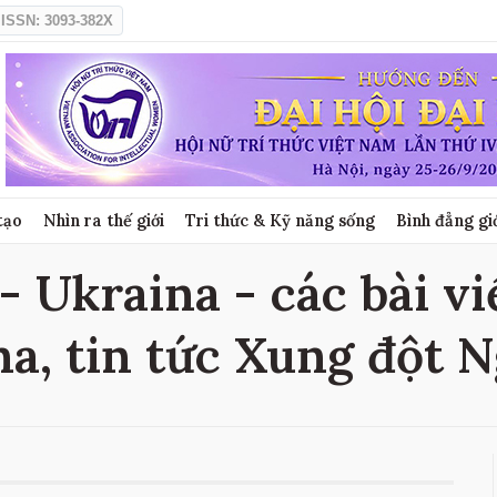
ISSN: 3093-382X
tạo
Nhìn ra thế giới
Tri thức & Kỹ năng sống
Bình đẳng gi
- Ukraina - các bài vi
a, tin tức Xung đột N