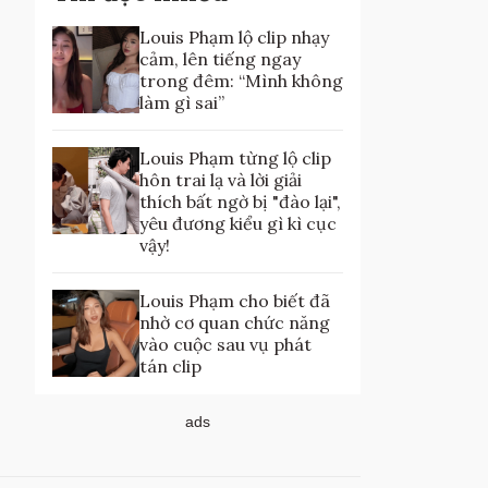
Louis Phạm lộ clip nhạy
cảm, lên tiếng ngay
trong đêm: “Mình không
làm gì sai”
Louis Phạm từng lộ clip
hôn trai lạ và lời giải
thích bất ngờ bị "đào lại",
yêu đương kiểu gì kì cục
vậy!
Louis Phạm cho biết đã
nhờ cơ quan chức năng
vào cuộc sau vụ phát
tán clip
ads