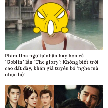
Phim Hoa ngữ tự nhận hay hơn cả
"Goblin" lẫn "The glory": Không biết trời
cao đất dày, khán giả tuyên bố "nghe mà
nhục hộ"