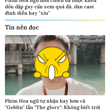
Phim Hoa ngữ mới chiếu đã được khen
dồn dập gay cấn xem quá đã, dàn cast
đỉnh diễn hay "xỉu"
Tin nên đọc
Phim Hoa ngữ tự nhận hay hơn cả
"Goblin" lẫn "The glory": Không biết trời