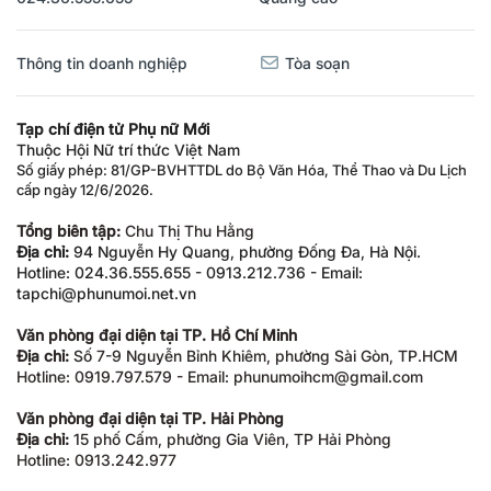
024.36.555.655
Quảng cáo
Thông tin doanh nghiệp
Tòa soạn
Tạp chí điện tử Phụ nữ Mới
Thuộc Hội Nữ trí thức Việt Nam
Số giấy phép: 81/GP-BVHTTDL do Bộ Văn Hóa, Thể Thao và Du Lịch
cấp ngày 12/6/2026.
Tổng biên tập:
Chu Thị Thu Hằng
Địa chỉ:
94 Nguyễn Hy Quang, phường Đống Đa, Hà Nội.
Hotline: 024.36.555.655 - 0913.212.736 - Email:
tapchi@phunumoi.net.vn
Văn phòng đại diện tại TP. Hồ Chí Minh
Địa chỉ:
Số 7-9 Nguyễn Bỉnh Khiêm, phường Sài Gòn, TP.HCM
Hotline: 0919.797.579 - Email: phunumoihcm@gmail.com
Văn phòng đại diện tại TP. Hải Phòng
Địa chỉ:
15 phố Cấm, phường Gia Viên, TP Hải Phòng
Hotline: 0913.242.977