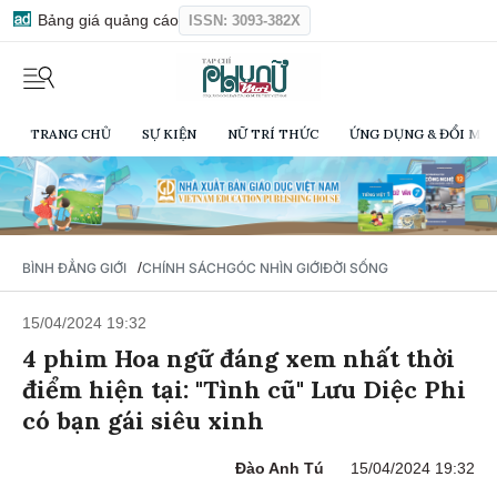
Bảng giá quảng cáo
ISSN: 3093-382X
TRANG CHỦ
SỰ KIỆN
NỮ TRÍ THỨC
ỨNG DỤNG & ĐỔI MỚI
/
BÌNH ĐẲNG GIỚI
CHÍNH SÁCH
GÓC NHÌN GIỚI
ĐỜI SỐNG
15/04/2024 19:32
4 phim Hoa ngữ đáng xem nhất thời
điểm hiện tại: "Tình cũ" Lưu Diệc Phi
có bạn gái siêu xinh
Đào Anh Tú
15/04/2024 19:32