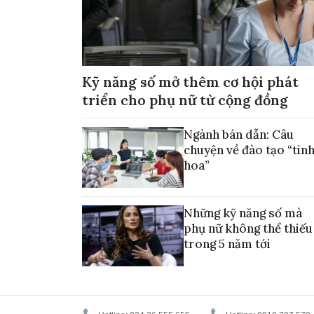
Kỹ năng số mở thêm cơ hội phát
triển cho phụ nữ từ cộng đồng
Ngành bán dẫn: Câu
chuyện về đào tạo “tin
hoa”
Những kỹ năng số mà
phụ nữ không thể thiếu
trong 5 năm tới