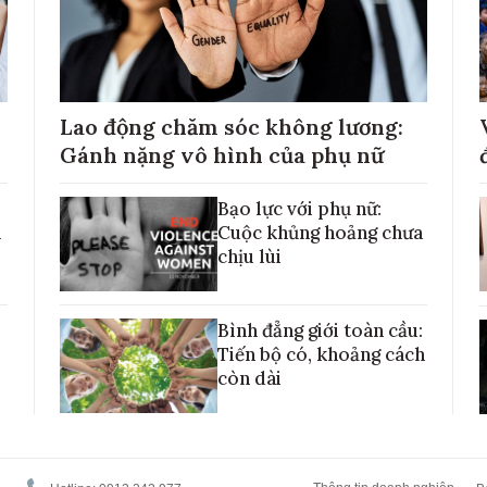
Lao động chăm sóc không lương:
Gánh nặng vô hình của phụ nữ
Bạo lực với phụ nữ:
h
Cuộc khủng hoảng chưa
chịu lùi
Bình đẳng giới toàn cầu:
Tiến bộ có, khoảng cách
còn dài