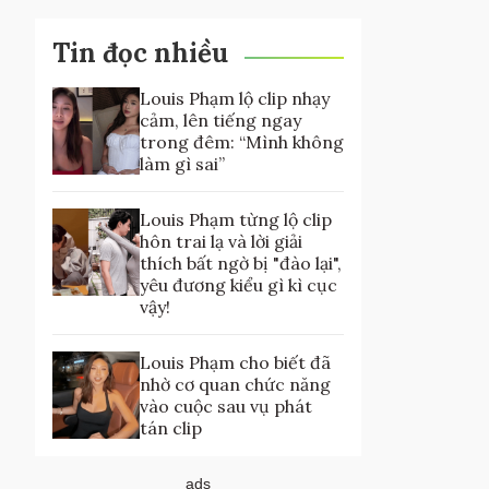
Tin đọc nhiều
Louis Phạm lộ clip nhạy
cảm, lên tiếng ngay
trong đêm: “Mình không
làm gì sai”
Louis Phạm từng lộ clip
hôn trai lạ và lời giải
thích bất ngờ bị "đào lại",
yêu đương kiểu gì kì cục
vậy!
Louis Phạm cho biết đã
nhờ cơ quan chức năng
vào cuộc sau vụ phát
tán clip
ads