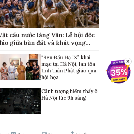
Vật cầu nước làng Vân: Lễ hội độc
đáo giữa bùn đất và khát vọng
mùa màng no đủ
“Sen Đầu Hạ IX” khai
✕
mạc tại Hà Nội, lan tỏa
tinh thần Phật giáo qua
hội họa
Cảnh tượng hiếm thấy ở
Hà Nội lúc 9h sáng