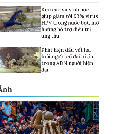
Kẹo cao su sinh học
giúp giảm tới 93% virus
HPV trong nước bọt, mở
hướng hỗ trợ điều trị
ung thư
Phát hiện dấu vết hai
loài người cổ đại bí ẩn
trong ADN người hiện
đại
Ảnh