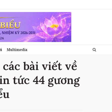
ới
Multimedia
 các bài viết về
tin tức 44 gương
ểu