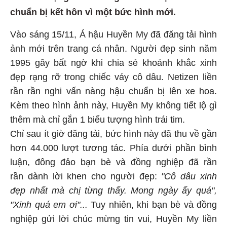
chuẩn bị kết hôn vì một bức hình mới.
Vào sáng 15/11, Á hậu Huyền My đã đăng tải hình
ảnh mới trên trang cá nhân. Người đẹp sinh năm
1995 gây bất ngờ khi chia sẻ khoảnh khắc xinh
đẹp rạng rỡ trong chiếc váy cô dâu. Netizen liền
rần rần nghi vấn nàng hậu chuẩn bị lên xe hoa.
Kèm theo hình ảnh này, Huyền My không tiết lộ gì
thêm mà chỉ gắn 1 biểu tượng hình trái tim.
Chỉ sau ít giờ đăng tải, bức hình này đã thu về gần
hơn 44.000 lượt tương tác. Phía dưới phần bình
luận, đông đảo bạn bè và đồng nghiệp đã rần
rần dành lời khen cho người đẹp:
"Cô dâu xinh
đẹp nhất mà chị từng thấy. Mong ngày ấy quá",
"Xinh quá em ơi"...
Tuy nhiên, khi bạn bè và đồng
nghiệp gửi lời chúc mừng tin vui, Huyền My liền