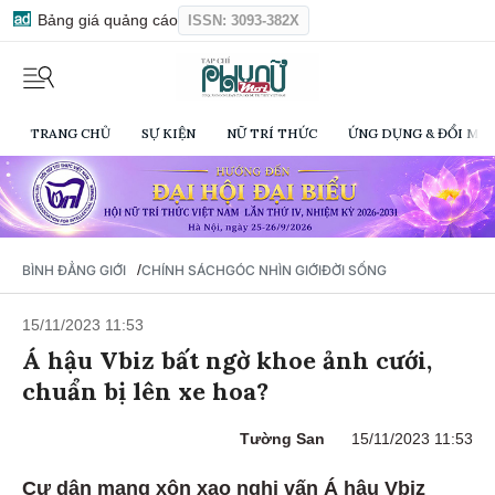
Bảng giá quảng cáo
ISSN: 3093-382X
TRANG CHỦ
SỰ KIỆN
NỮ TRÍ THỨC
ỨNG DỤNG & ĐỔI MỚI
/
BÌNH ĐẲNG GIỚI
CHÍNH SÁCH
GÓC NHÌN GIỚI
ĐỜI SỐNG
15/11/2023 11:53
Á hậu Vbiz bất ngờ khoe ảnh cưới,
chuẩn bị lên xe hoa?
Tường San
15/11/2023 11:53
Cư dân mạng xôn xao nghi vấn Á hậu Vbiz