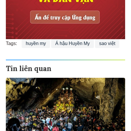
Tags:
huyền my
Á hậu Huyền My
sao việt
Tin liên quan