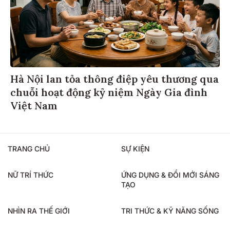
Hà Nội lan tỏa thông điệp yêu thương qua
chuỗi hoạt động kỷ niệm Ngày Gia đình
Việt Nam
TRANG CHỦ
SỰ KIỆN
NỮ TRÍ THỨC
ỨNG DỤNG & ĐỔI MỚI SÁNG
TẠO
NHÌN RA THẾ GIỚI
TRI THỨC & KỸ NĂNG SỐNG