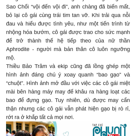
Sao Chổi “vội đến vội đi”, anh chàng đã biến mất,
bỏ lại cô gái cùng trái tim tan vỡ. Khi trải qua nỗi
đau và hiểu được tình yêu, như một tiến trình từ
nhộng hóa bướm, cô gái được trao cho sức mạnh
để trở thành thế hệ tiếp theo của nữ thần
Aphrodite - người mà bản thân cô luôn ngưỡng
mộ.
Thiều Bảo Trâm và ekip cũng đã lồng ghép một
hình ảnh đáng chú ý xoay quanh “bao gạo” và
“chuột”. Hình ảnh mở đầu với việc các cô gái miệt
mài bên hàng máy may để khâu ra hàng loạt các
bao để đựng gạo. Tuy nhiên, dù được may cẩn
thận nhưng các cô gái vẫn phát hiện gạo bị rò rỉ,
rớt ra ở khắp tất cả mọi nơi.