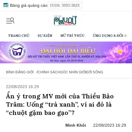
Bảng giá quảng cáo
ISSN: 3093-382X
TRANG CHỦ
SỰ KIỆN
NỮ TRÍ THỨC
ỨNG DỤNG & ĐỔI MỚI
/
BÌNH ĐẲNG GIỚI
CHÍNH SÁCH
GÓC NHÌN GIỚI
ĐỜI SỐNG
22/08/2023 16:29
Ẩn ý trong MV mới của Thiều Bảo
Trâm: Uống “trà xanh”, ví ai đó là
“chuột gặm bao gạo”?
Minh Khôi
22/08/2023 16:29