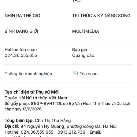
NHÌN RA THẾ GIỚI
TRI THỨC & KỸ NĂNG SỐNG
BÌNH ĐẲNG GIỚI
MULTIMEDIA
Hotline tòa soạn
Báo giá
024.36.555.655
Quảng cáo
Thông tin doanh nghiệp
Tòa soạn
Tạp chí điện tử Phụ nữ Mới
Thuộc Hội Nữ trí thức Việt Nam
Số giấy phép: 81/GP-BVHTTDL do Bộ Văn Hóa, Thể Thao và Du Lịch
cấp ngày 12/6/2026.
Tổng biên tập:
Chu Thị Thu Hằng
Địa chỉ:
94 Nguyễn Hy Quang, phường Đống Đa, Hà Nội.
Hotline: 024.36.555.655 - 0913.212.736 - Email:
tapchi@phunumoi.net.vn