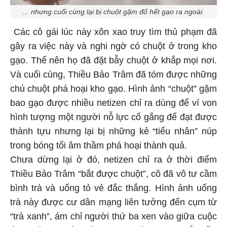
... nhưng cuối cùng lại bị chuột gặm đổ hết gạo ra ngoài.
Các cô gái lúc này xôn xao truy tìm thủ phạm đã
gây ra việc này và nghi ngờ có chuột ở trong kho
gạo. Thế nên họ đã đặt bẫy chuột ở khắp mọi nơi.
Và cuối cùng, Thiều Bảo Trâm đã tóm được những
chú chuột phá hoại kho gạo. Hình ảnh “chuột” gặm
bao gạo được nhiều netizen chỉ ra dùng để ví von
hình tượng một người nỗ lực cố gắng để đạt được
thành tựu nhưng lại bị những kẻ “tiểu nhân” núp
trong bóng tối âm thầm phá hoại thành quả.
Chưa dừng lại ở đó, netizen chỉ ra ở thời điểm
Thiều Bảo Trâm “bắt được chuột”, cô đã vô tư cầm
bình trà và uống tỏ vẻ đắc thắng. Hình ảnh uống
trà này được cư dân mạng liên tưởng đến cụm từ
“trà xanh”, ám chỉ người thứ ba xen vào giữa cuộc