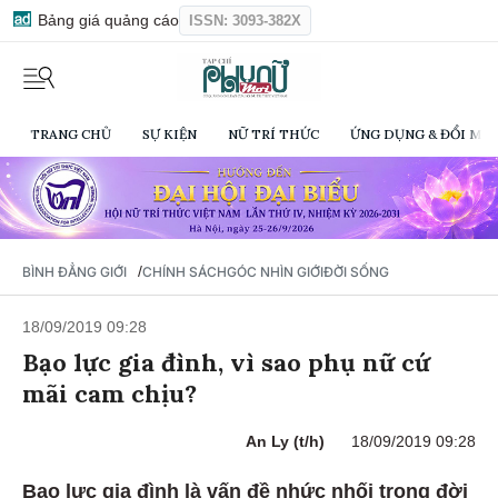
Bảng giá quảng cáo
ISSN: 3093-382X
TRANG CHỦ
SỰ KIỆN
NỮ TRÍ THỨC
ỨNG DỤNG & ĐỔI MỚI
/
BÌNH ĐẲNG GIỚI
CHÍNH SÁCH
GÓC NHÌN GIỚI
ĐỜI SỐNG
18/09/2019 09:28
Bạo lực gia đình, vì sao phụ nữ cứ
mãi cam chịu?
An Ly (t/h)
18/09/2019 09:28
Bạo lực gia đình là vấn đề nhức nhối trong đời