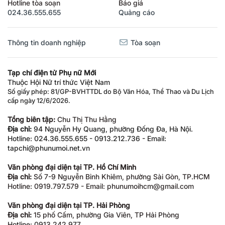
Hotline tòa soạn
Báo giá
024.36.555.655
Quảng cáo
Thông tin doanh nghiệp
Tòa soạn
Tạp chí điện tử Phụ nữ Mới
Thuộc Hội Nữ trí thức Việt Nam
Số giấy phép: 81/GP-BVHTTDL do Bộ Văn Hóa, Thể Thao và Du Lịch
cấp ngày 12/6/2026.
Tổng biên tập:
Chu Thị Thu Hằng
Địa chỉ:
94 Nguyễn Hy Quang, phường Đống Đa, Hà Nội.
Hotline: 024.36.555.655 - 0913.212.736 - Email:
tapchi@phunumoi.net.vn
Văn phòng đại diện tại TP. Hồ Chí Minh
Địa chỉ:
Số 7-9 Nguyễn Bỉnh Khiêm, phường Sài Gòn, TP.HCM
Hotline: 0919.797.579 - Email: phunumoihcm@gmail.com
Văn phòng đại diện tại TP. Hải Phòng
Địa chỉ:
15 phố Cấm, phường Gia Viên, TP Hải Phòng
Hotline: 0913.242.977