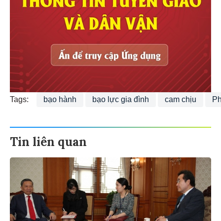
Tags:
bạo hành
bạo lực gia đình
cam chịu
Ph
Tin liên quan