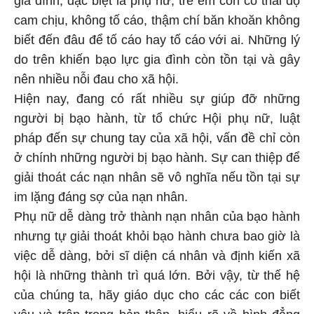
cam chịu, không tố cáo, thậm chí băn khoăn không
biết đến đâu để tố cáo hay tố cáo với ai. Những lý
do trên khiến bạo lực gia đình còn tồn tại và gây
nên nhiều nỗi đau cho xã hội.
Hiện nay, đang có rất nhiều sự giúp đỡ những
người bị bạo hành, từ tổ chức Hội phụ nữ, luật
pháp đến sự chung tay của xã hội, vấn đề chỉ còn
ở chính những người bị bạo hành. Sự can thiệp để
giải thoát các nạn nhân sẽ vô nghĩa nếu tồn tại sự
im lặng đáng sợ của nạn nhân.
Phụ nữ dễ dàng trở thành nạn nhân của bạo hành
nhưng tự giải thoát khỏi bạo hành chưa bao giờ là
việc dễ dàng, bởi sĩ diện cá nhân và định kiến xã
hội là những thành trì quá lớn. Bởi vậy, từ thế hệ
của chúng ta, hãy giáo dục cho các các con biết
yêu và trân trọng bản thân, hiểu rõ về bình đẳng