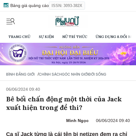
Bảng giá quảng cáo
ISSN: 3093-382X
TRANG CHỦ
SỰ KIỆN
NỮ TRÍ THỨC
ỨNG DỤNG & ĐỔI MỚI
/
BÌNH ĐẲNG GIỚI
CHÍNH SÁCH
GÓC NHÌN GIỚI
ĐỜI SỐNG
06/06/2024 09:40
Bê bối chấn động một thời của Jack
xuất hiện trong đề thi?
Minh Ngọc
06/06/2024 09:40
Ca sĩ Jack từng là cái tên bị netizen đem ra chỉ