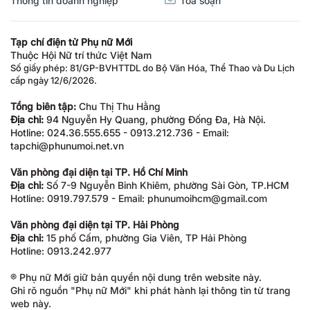
Tạp chí điện tử Phụ nữ Mới
Thuộc Hội Nữ trí thức Việt Nam
Số giấy phép: 81/GP-BVHTTDL do Bộ Văn Hóa, Thể Thao và Du Lịch
cấp ngày 12/6/2026.
Tổng biên tập:
Chu Thị Thu Hằng
Địa chỉ:
94 Nguyễn Hy Quang, phường Đống Đa, Hà Nội.
Hotline: 024.36.555.655 - 0913.212.736 - Email:
tapchi@phunumoi.net.vn
Văn phòng đại diện tại TP. Hồ Chí Minh
Địa chỉ:
Số 7-9 Nguyễn Bỉnh Khiêm, phường Sài Gòn, TP.HCM
Hotline: 0919.797.579 - Email: phunumoihcm@gmail.com
Văn phòng đại diện tại TP. Hải Phòng
Địa chỉ:
15 phố Cấm, phường Gia Viên, TP Hải Phòng
Hotline: 0913.242.977
® Phụ nữ Mới giữ bản quyền nội dung trên website này.
Ghi rõ nguồn "Phụ nữ Mới" khi phát hành lại thông tin từ trang
web này.