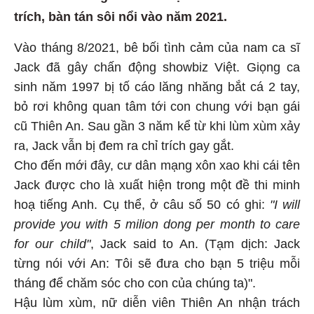
trích, bàn tán sôi nổi vào năm 2021.
Vào tháng 8/2021, bê bối tình cảm của nam ca sĩ
Jack đã gây chấn động showbiz Việt. Giọng ca
sinh năm 1997 bị tố cáo lăng nhăng bắt cá 2 tay,
bỏ rơi không quan tâm tới con chung với bạn gái
cũ Thiên An. Sau gần 3 năm kể từ khi lùm xùm xảy
ra, Jack vẫn bị đem ra chỉ trích gay gắt.
Cho đến mới đây, cư dân mạng xôn xao khi cái tên
Jack được cho là xuất hiện trong một đề thi minh
hoạ tiếng Anh. Cụ thể, ở câu số 50 có ghi:
"I will
provide you with 5 milion dong per month to care
for our child"
, Jack said to An. (Tạm dịch: Jack
từng nói với An: Tôi sẽ đưa cho bạn 5 triệu mỗi
tháng để chăm sóc cho con của chúng ta)".
Hậu lùm xùm, nữ diễn viên Thiên An nhận trách