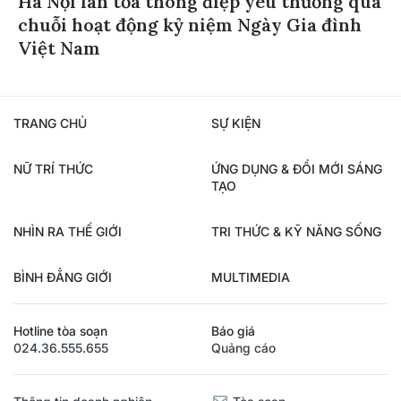
chuỗi hoạt động kỷ niệm Ngày Gia đình
Việt Nam
TRANG CHỦ
SỰ KIỆN
NỮ TRÍ THỨC
ỨNG DỤNG & ĐỔI MỚI SÁNG
TẠO
NHÌN RA THẾ GIỚI
TRI THỨC & KỸ NĂNG SỐNG
BÌNH ĐẲNG GIỚI
MULTIMEDIA
Hotline tòa soạn
Báo giá
024.36.555.655
Quảng cáo
Thông tin doanh nghiệp
Tòa soạn