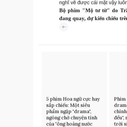
nghĩ vẽ được cái mặt vậy luôn
Bộ phim "Mộ tư từ" do Trầ
đang quay, dự kiến chiếu trê
5 phim Hoa ngữ cực hay
Phim
sắp chiếu: Một siêu
drama
phẩm ngập "drama",
chính
ngóng chờ chuyện tình
đểu",
của "ông hoàng nước
trời 