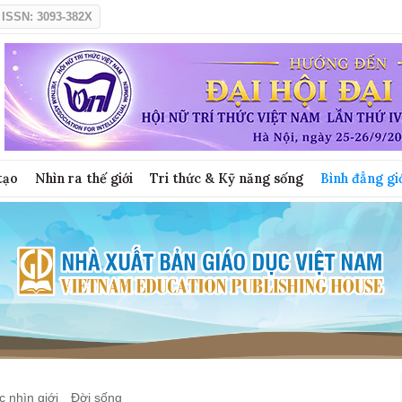
ISSN: 3093-382X
tạo
Nhìn ra thế giới
Tri thức & Kỹ năng sống
Bình đẳng gi
 nhìn giới
Đời sống