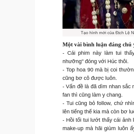
Tạo hình mới của Địch Lệ Nh
Một vài bình luận đáng chú 
- Cái phim này làm tui thấ
nhưỡng" đóng với Húc thôi.
- Top hoa 90 mà bị coi thườ
cũng bơ cô được luôn.
- Vấn đề là đã dìm nhan sắc 
fan thì cũng làm y chang.
- Tui cũng bỏ follow, chứ n
lên tiếng thế kia mà còn bơ lu
- Hồi tối tui lướt thấy cái ản
make-up mà hãi giùm luôn ấy