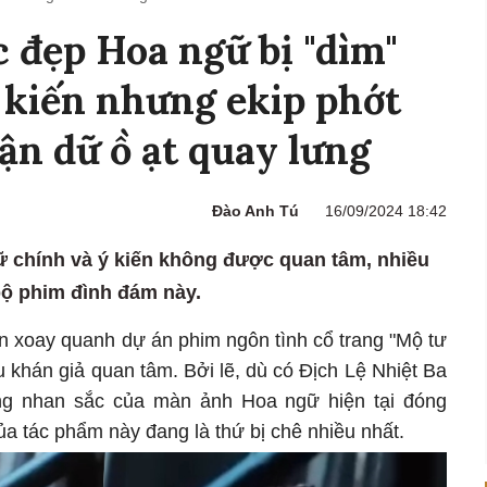
c đẹp Hoa ngữ bị "dìm"
ý kiến nhưng ekip phớt
iận dữ ồ ạt quay lưng
Đào Anh Tú
16/09/2024 18:42
nữ chính và ý kiến không được quan tâm, nhiều
bộ phim đình đám này.
in xoay quanh dự án phim ngôn tình cổ trang "Mộ tư
 khán giả quan tâm. Bởi lẽ, dù có Địch Lệ Nhiệt Ba
ng nhan sắc của màn ảnh Hoa ngữ hiện tại đóng
ủa tác phẩm này đang là thứ bị chê nhiều nhất.