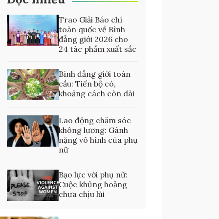
Trao Giải Báo chí
toàn quốc về Bình
đẳng giới 2026 cho
24 tác phẩm xuất sắc
Bình đẳng giới toàn
cầu: Tiến bộ có,
khoảng cách còn dài
Lao động chăm sóc
không lương: Gánh
nặng vô hình của phụ
nữ
Bạo lực với phụ nữ:
Cuộc khủng hoảng
chưa chịu lùi