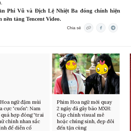
.
n Phi Vũ và Địch Lệ Nhiệt Ba đóng chính hiện
n nền tảng Tencent Video.
Chia sẻ
 Hoa ngữ đậm mùi
Phim Hoa ngữ mới quay
 cực "cuốn": Nam
2 ngày đã gây bão MXH:
 quá hợp đóng "trai
Cặp chính visual mê
 nữ chính nhan sắc
hoặc chúng sinh, đẹp đôi
sinh để diễn cổ
đến tận cùng