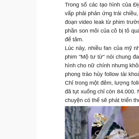
Trong số các tạo hình của Đ
vấp phải phản ứng trái chiều,
đoạn video leak từ phim trườ
phần son môi của cô bị tô quá
để tâm.
Lúc này, nhiều fan của mỹ n
phim "Mộ tư từ" nói chung đa
hình cho nữ chính nhưng khôn
phong trào hủy follow tài k
Chỉ trong một đêm, lượng fol
đã tụt xuống chỉ còn 84.000. 
chuyện có thể sẽ phát triển t