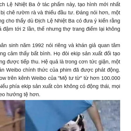
ịch Lệ Nhiệt Ba ở tác phẩm này, tạo hình mới nhất
 bị chê rườm rà và thiếu đầu tư. Đáng nói hơn, một
ng cho thấy dù Địch Lệ Nhiệt Ba có đưa ý kiến rằng
 đậm tới 2 lần, thế nhưng thợ trang điểm lại không
hân sinh năm 1992 nói riêng và khán giả quan tâm
ng cảm thấy bất bình. Họ đòi ekip sản xuất đổi tạo
g được tiếp thu. Hệ quả là trong cơn tức giận, một
hoản Weibo chính thức của phim đã được phát động.
low trên kênh Weibo của "Mộ tư từ" từ hơn 100.000
Nếu phía ekip sản xuất còn không có động thái, mọi
heo hướng tệ hơn.