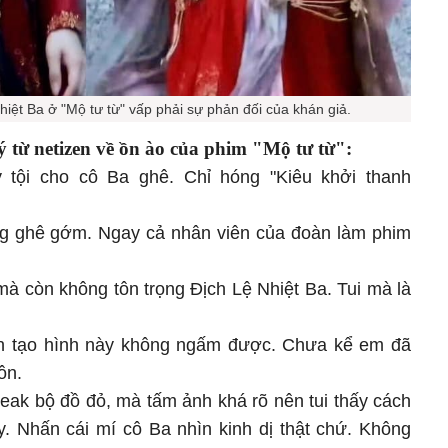
iệt Ba ở "Mộ tư từ" vấp phải sự phản đối của khán giả.
ý từ netizen về ồn ào của phim "Mộ tư từ":
y tội cho cô Ba ghê. Chỉ hóng "Kiêu khởi thanh
ng ghê gớm. Ngay cả nhân viên của đoàn làm phim
mà còn không tôn trọng Địch Lệ Nhiệt Ba. Tui mà là
hìn tạo hình này không ngấm được. Chưa kể em đã
ôn.
h leak bộ đồ đỏ, mà tấm ảnh khá rõ nên tui thấy cách
. Nhấn cái mí cô Ba nhìn kinh dị thật chứ. Không