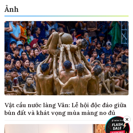
Ảnh
Vật cầu nước làng Vân: Lễ hội độc đáo giữa
bùn đất và khát vọng mùa màng no đủ
✕