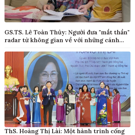
GS.TS. Lê Toàn Thủy: Người đưa "mắt thần"
radar từ không gian về với những cánh
đồng lúa Việt Nam
ThS. Hoàng Thị Lài: Một hành trình cống