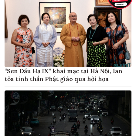
“Sen Đầu Hạ IX” khai mạc tại Hà Nội, lan
tỏa tinh thần Phật giáo qua hội họa