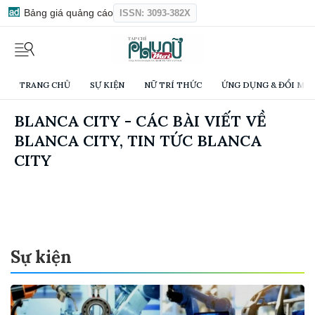
Bảng giá quảng cáo
ISSN: 3093-382X
TRANG CHỦ
SỰ KIỆN
NỮ TRÍ THỨC
ỨNG DỤNG & ĐỔI MỚI
BLANCA CITY - CÁC BÀI VIẾT VỀ
BLANCA CITY, TIN TỨC BLANCA
CITY
Sự kiện