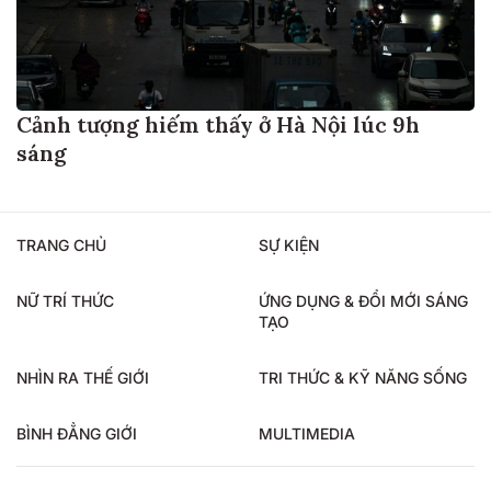
Cảnh tượng hiếm thấy ở Hà Nội lúc 9h
sáng
TRANG CHỦ
SỰ KIỆN
NỮ TRÍ THỨC
ỨNG DỤNG & ĐỔI MỚI SÁNG
TẠO
NHÌN RA THẾ GIỚI
TRI THỨC & KỸ NĂNG SỐNG
BÌNH ĐẲNG GIỚI
MULTIMEDIA