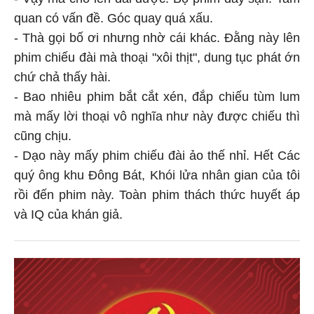
- Vậy mà cho lên đài được. Bộ phim đầy sạn. Tam
quan có vấn đề. Góc quay quá xấu.
- Thà gọi bố ơi nhưng nhờ cái khác. Đằng này lên
phim chiếu đài mà thoại "xôi thịt", dung tục phát ớn
chứ chả thấy hài.
- Bao nhiêu phim bắt cắt xén, đắp chiếu tùm lum
mà mấy lời thoại vô nghĩa như này được chiếu thì
cũng chịu.
- Dạo này mấy phim chiếu đài ảo thế nhỉ. Hết Các
quý ông khu Đông Bát, Khói lửa nhân gian của tôi
rồi đến phim này. Toàn phim thách thức huyết áp
và IQ của khán giả.