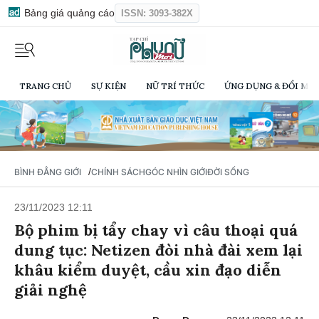
Bảng giá quảng cáo
ISSN: 3093-382X
TRANG CHỦ
SỰ KIỆN
NỮ TRÍ THỨC
ỨNG DỤNG & ĐỔI MỚI
/
BÌNH ĐẲNG GIỚI
CHÍNH SÁCH
GÓC NHÌN GIỚI
ĐỜI SỐNG
23/11/2023 12:11
Bộ phim bị tẩy chay vì câu thoại quá
dung tục: Netizen đòi nhà đài xem lại
khâu kiểm duyệt, cầu xin đạo diễn
giải nghệ