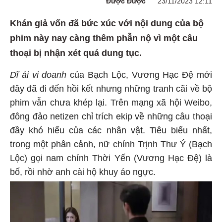
Được Được
23/11/2023 12:11
Khán giả vốn đã bức xúc với nội dung của bộ
phim này nay càng thêm phẫn nộ vì một câu
thoại bị nhận xét quá dung tục.
Dĩ ái vi doanh
của Bạch Lộc, Vương Hạc Đệ mới
đây đã đi đến hồi kết nhưng những tranh cãi về bộ
phim vẫn chưa khép lại. Trên mạng xã hội Weibo,
đông đảo netizen chỉ trích ekip về những câu thoại
đầy khó hiểu của các nhân vật. Tiêu biểu nhất,
trong một phân cảnh, nữ chính Trịnh Thư Ý (Bạch
Lộc) gọi nam chính Thời Yến (Vương Hạc Đệ) là
bố, rồi nhờ anh cài hộ khuy áo ngực.