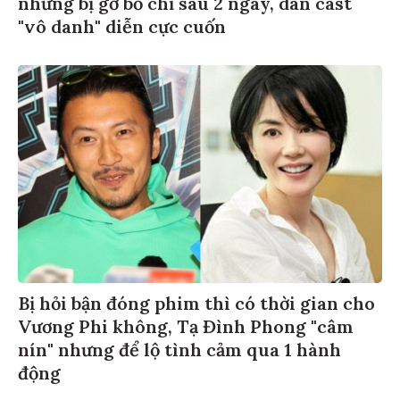
nhưng bị gỡ bỏ chỉ sau 2 ngày, dàn cast
"vô danh" diễn cực cuốn
Bị hỏi bận đóng phim thì có thời gian cho
Vương Phi không, Tạ Đình Phong "câm
nín" nhưng để lộ tình cảm qua 1 hành
động