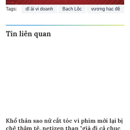
Tags:
dĩ ái vi doanh
Bạch Lộc
vương hạc đệ
Tin liên quan
Khổ thân sao nữ cắt tóc vì phim mới lại bị
chê thậm tệ, netizen than "già đi cả chục