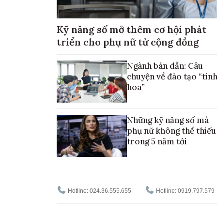
Kỹ năng số mở thêm cơ hội phát
triển cho phụ nữ từ cộng đồng
Ngành bán dẫn: Câu
chuyện về đào tạo “tin
hoa”
Những kỹ năng số mà
phụ nữ không thể thiếu
trong 5 năm tới
Hotline: 024.36.555.655
Hotline: 0919.797.579