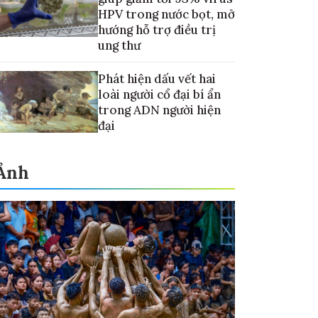
HPV trong nước bọt, mở
hướng hỗ trợ điều trị
ung thư
Phát hiện dấu vết hai
loài người cổ đại bí ẩn
trong ADN người hiện
đại
Ảnh