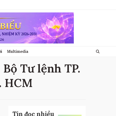
ới
Multimedia
 Bộ Tư lệnh TP.
P. HCM
Tin đọc nhiều