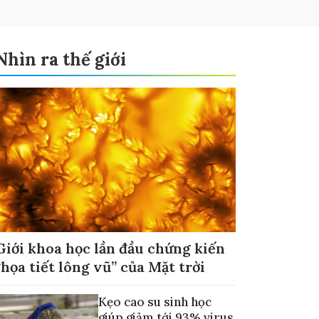
Nhìn ra thế giới
Giới khoa học lần đầu chứng kiến
“họa tiết lông vũ” của Mặt trời
Kẹo cao su sinh học
giúp giảm tới 93% virus