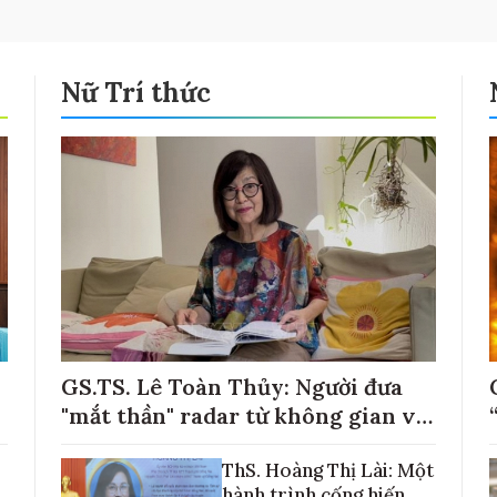
Nữ Trí thức
GS.TS. Lê Toàn Thủy: Người đưa
"mắt thần" radar từ không gian về
với những cánh đồng lúa Việt Nam
ThS. Hoàng Thị Lài: Một
hành trình cống hiến,