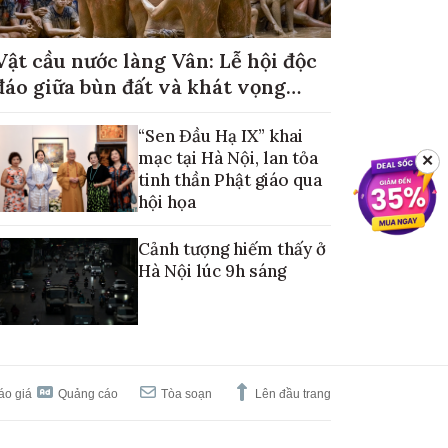
Vật cầu nước làng Vân: Lễ hội độc
đáo giữa bùn đất và khát vọng
mùa màng no đủ
“Sen Đầu Hạ IX” khai
mạc tại Hà Nội, lan tỏa
✕
tinh thần Phật giáo qua
hội họa
Cảnh tượng hiếm thấy ở
Hà Nội lúc 9h sáng
áo giá
Quảng cáo
Tòa soạn
Lên đầu trang