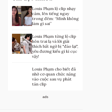
Louis Phạm lộ clip nhạy
cảm, lên tiếng ngay
trong đêm: “Mình không
làm gì sai”
Louis Phạm từng lộ clip
hôn trai lạ và lời giải
thích bất ngờ bị "đào lại",
yêu đương kiểu gì kì cục
vậy!
Louis Phạm cho biết đã
nhờ cơ quan chức năng
vào cuộc sau vụ phát
tán clip
ads