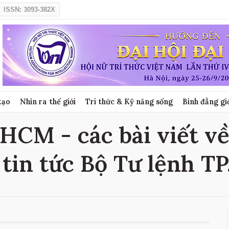
ISSN: 3093-382X
tạo
Nhìn ra thế giới
Tri thức & Kỹ năng sống
Bình đẳng gi
 HCM - các bài viết về
tin tức Bộ Tư lệnh T