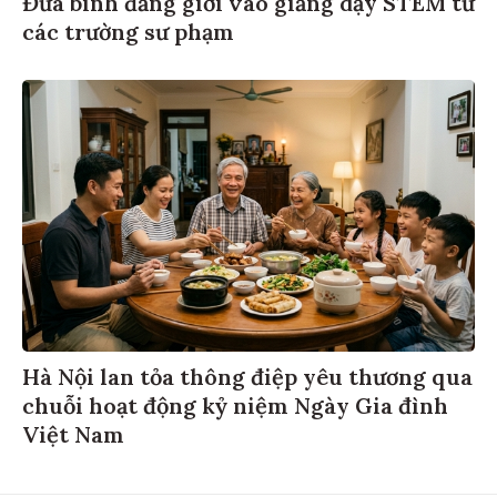
Đưa bình đẳng giới vào giảng dạy STEM từ
các trường sư phạm
Hà Nội lan tỏa thông điệp yêu thương qua
chuỗi hoạt động kỷ niệm Ngày Gia đình
Việt Nam