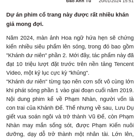
Đào Anh Tú
20/01/2024 15:51
Dự án phim cổ trang này được rất nhiều khán
giả mong đợi.
Năm 2024, màn ảnh Hoa ngữ hứa hẹn sẽ chứng
kiến nhiều siêu phẩm lên sóng, trong đó bao gồm
"Khánh dư niên" phần 2. Mới đây, tác phẩm này đã
đạt 10 triệu lượt đặt trước trên nền tảng Tencent
Video, một kỷ lục cực kỳ "khủng".
"Khánh dư niên" từng tạo nên cơn sốt vô cùng lớn
khi phát sóng phần 1 vào giai đoạn cuối năm 2019.
Nội dung phim kể về Phạm Nhàn, người vốn là
con trai của Khánh Đế. Thế nhưng về sau, Lưu Dụ
giết vua soán ngôi và trở thành Vũ Đế, còn Phạm
Nhàn may mắn sống sót, được Phạm Kiến nuôi
dưỡng, dạy dỗ trở thành một nhân tài. Lớn lên,