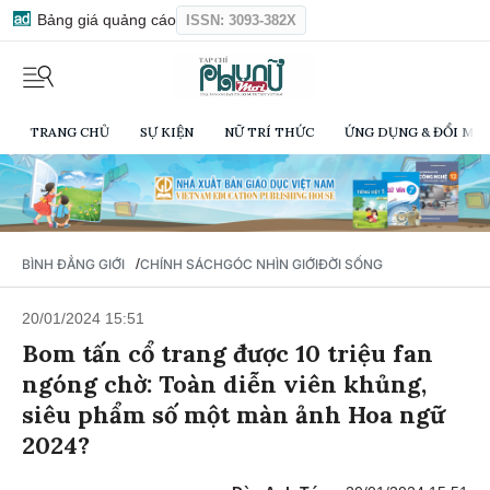
Bảng giá quảng cáo
ISSN: 3093-382X
TRANG CHỦ
SỰ KIỆN
NỮ TRÍ THỨC
ỨNG DỤNG & ĐỔI MỚI
/
BÌNH ĐẲNG GIỚI
CHÍNH SÁCH
GÓC NHÌN GIỚI
ĐỜI SỐNG
20/01/2024 15:51
Bom tấn cổ trang được 10 triệu fan
ngóng chờ: Toàn diễn viên khủng,
siêu phẩm số một màn ảnh Hoa ngữ
2024?