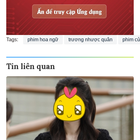
Tags:
phim hoa ngữ
trương nhược quân
phim c
Tin liên quan