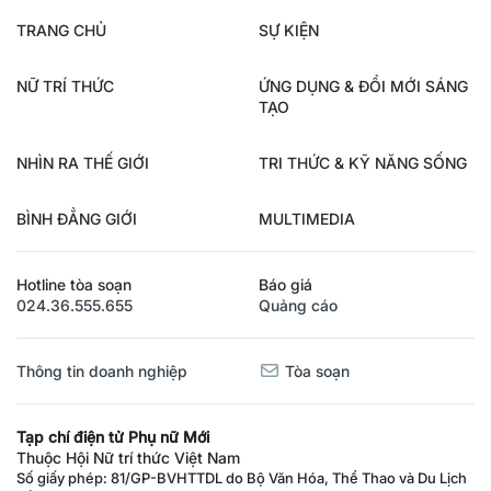
TRANG CHỦ
SỰ KIỆN
NỮ TRÍ THỨC
ỨNG DỤNG & ĐỔI MỚI SÁNG
TẠO
NHÌN RA THẾ GIỚI
TRI THỨC & KỸ NĂNG SỐNG
BÌNH ĐẲNG GIỚI
MULTIMEDIA
Hotline tòa soạn
Báo giá
024.36.555.655
Quảng cáo
Thông tin doanh nghiệp
Tòa soạn
Tạp chí điện tử Phụ nữ Mới
Thuộc Hội Nữ trí thức Việt Nam
Số giấy phép: 81/GP-BVHTTDL do Bộ Văn Hóa, Thể Thao và Du Lịch