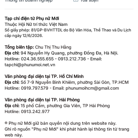
Tạp chí điện tử Phụ nữ Mới
Thuộc Hội Nữ trí thức Việt Nam
Số giấy phép: 81/GP-BVHTTDL do Bộ Văn Hóa, Thể Thao và Du Lịch
cấp ngày 12/6/2026.
Tổng biên tập:
Chu Thị Thu Hằng
Địa chỉ:
94 Nguyễn Hy Quang, phường Đống Đa, Hà Nội.
Hotline: 024.36.555.655 - 0913.212.736 - Email:
tapchi@phunumoi.net.vn
Văn phòng đại diện tại TP. Hồ Chí Minh
Địa chỉ:
Số 7-9 Nguyễn Bỉnh Khiêm, phường Sài Gòn, TP.HCM
Hotline: 0919.797.579 - Email: phunumoihcm@gmail.com
Văn phòng đại diện tại TP. Hải Phòng
Địa chỉ:
15 phố Cấm, phường Gia Viên, TP Hải Phòng
Hotline: 0913.242.977
® Phụ nữ Mới giữ bản quyền nội dung trên website này.
Ghi rõ nguồn "Phụ nữ Mới" khi phát hành lại thông tin từ trang
web này.