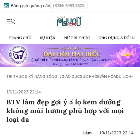
Bảng giá quảng cáo
ISSN: 3093-382X
TRANG CHỦ
SỰ KIỆN
NỮ TRÍ THỨC
ỨNG DỤNG & ĐỔI MỚI
/
TRI THỨC & KỸ NĂNG SỐNG
GIÁO DỤC
SỨC KHỎE
VĂN HÓA
DU LỊCH- Ẩ
10/11/2023 22:14
BTV làm đẹp gợi ý 5 lọ kem dưỡng
không mùi hương phù hợp với mọi
loại da
Lâm
10/11/2023 22:14