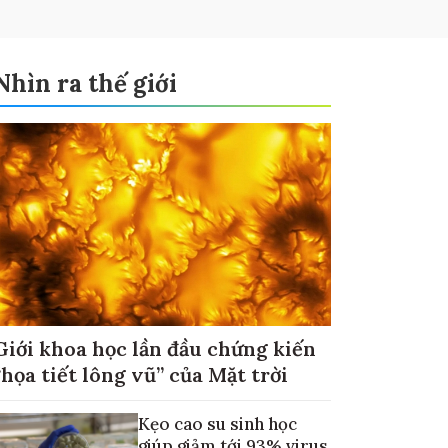
Nhìn ra thế giới
Giới khoa học lần đầu chứng kiến
“họa tiết lông vũ” của Mặt trời
Kẹo cao su sinh học
giúp giảm tới 93% virus