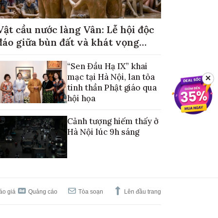
Vật cầu nước làng Vân: Lễ hội độc
đáo giữa bùn đất và khát vọng
mùa màng no đủ
“Sen Đầu Hạ IX” khai
mạc tại Hà Nội, lan tỏa
✕
tinh thần Phật giáo qua
hội họa
Cảnh tượng hiếm thấy ở
Hà Nội lúc 9h sáng
áo giá
Quảng cáo
Tòa soạn
Lên đầu trang