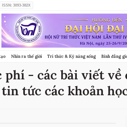
ISSN: 3093-382X
tạo
Nhìn ra thế giới
Tri thức & Kỹ năng sống
Bình đẳng gi
 phí - các bài viết về
 tin tức các khoản họ