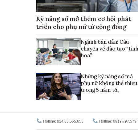
Kỹ năng số mở thêm cơ hội phát
triển cho phụ nữ từ cộng đồng
Ngành bán dẫn: Câu
chuyện về đào tạo “tin
hoa”
Những kỹ năng số mà
phụ nữ không thể thiếu
trong 5 năm tới
Hotline: 024.36.555.655
Hotline: 0919.797.579