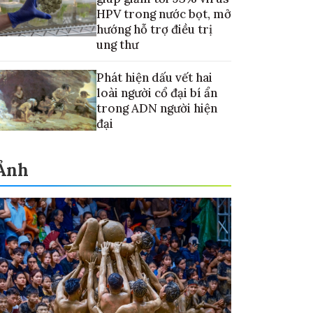
HPV trong nước bọt, mở
hướng hỗ trợ điều trị
ung thư
Phát hiện dấu vết hai
loài người cổ đại bí ẩn
trong ADN người hiện
đại
Ảnh