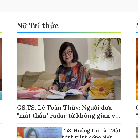
Nữ Trí thức
GS.TS. Lê Toàn Thủy: Người đưa
"mắt thần" radar từ không gian về
với những cánh đồng lúa Việt Nam
ThS. Hoàng Thị Lài: Một
hành trình cống hiến,