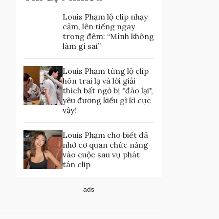
Louis Phạm lộ clip nhạy
cảm, lên tiếng ngay
trong đêm: “Mình không
làm gì sai”
Louis Phạm từng lộ clip
hôn trai lạ và lời giải
thích bất ngờ bị "đào lại",
yêu đương kiểu gì kì cục
vậy!
Louis Phạm cho biết đã
nhờ cơ quan chức năng
vào cuộc sau vụ phát
tán clip
ads