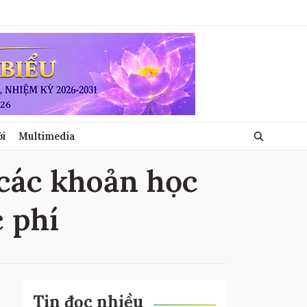
ới
Multimedia
 các khoản học
c phí
Tin đọc nhiều