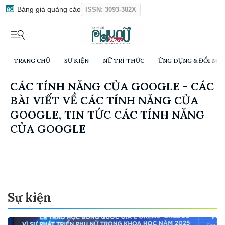
Bảng giá quảng cáo
ISSN: 3093-382X
TRANG CHỦ
SỰ KIỆN
NỮ TRÍ THỨC
ỨNG DỤNG & ĐỔI MỚI
CÁC TÍNH NĂNG CỦA GOOGLE - CÁC
BÀI VIẾT VỀ CÁC TÍNH NĂNG CỦA
GOOGLE, TIN TỨC CÁC TÍNH NĂNG
CỦA GOOGLE
Sự kiện