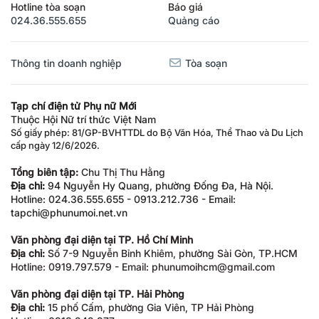
Hotline tòa soạn
Báo giá
024.36.555.655
Quảng cáo
Thông tin doanh nghiệp
Tòa soạn
Tạp chí điện tử Phụ nữ Mới
Thuộc Hội Nữ trí thức Việt Nam
Số giấy phép: 81/GP-BVHTTDL do Bộ Văn Hóa, Thể Thao và Du Lịch
cấp ngày 12/6/2026.
Tổng biên tập:
Chu Thị Thu Hằng
Địa chỉ:
94 Nguyễn Hy Quang, phường Đống Đa, Hà Nội.
Hotline: 024.36.555.655 - 0913.212.736 - Email:
tapchi@phunumoi.net.vn
Văn phòng đại diện tại TP. Hồ Chí Minh
Địa chỉ:
Số 7-9 Nguyễn Bỉnh Khiêm, phường Sài Gòn, TP.HCM
Hotline: 0919.797.579 - Email: phunumoihcm@gmail.com
Văn phòng đại diện tại TP. Hải Phòng
Địa chỉ:
15 phố Cấm, phường Gia Viên, TP Hải Phòng