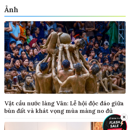
Ảnh
Vật cầu nước làng Vân: Lễ hội độc đáo giữa
bùn đất và khát vọng mùa màng no đủ
✕