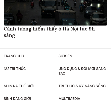
Cảnh tượng hiếm thấy ở Hà Nội lúc 9h
sáng
TRANG CHỦ
SỰ KIỆN
NỮ TRÍ THỨC
ỨNG DỤNG & ĐỔI MỚI SÁNG
TẠO
NHÌN RA THẾ GIỚI
TRI THỨC & KỸ NĂNG SỐNG
BÌNH ĐẲNG GIỚI
MULTIMEDIA