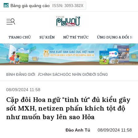
Bảng giá quảng cáo
ISSN: 3093-382X
TRANG CHỦ
SỰ KIỆN
NỮ TRÍ THỨC
ỨNG DỤNG & ĐỔI MỚI
/
BÌNH ĐẲNG GIỚI
CHÍNH SÁCH
GÓC NHÌN GIỚI
ĐỜI SỐNG
08/09/2024 11:58
Cặp đôi Hoa ngữ "tình tứ" đủ kiểu gây
sốt MXH, netizen phấn khích tột độ
như muốn bay lên sao Hỏa
Đào Anh Tú
08/09/2024 11:58