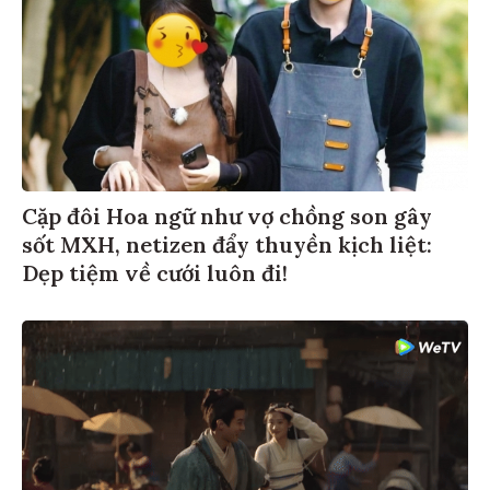
Cặp đôi Hoa ngữ như vợ chồng son gây
sốt MXH, netizen đẩy thuyền kịch liệt:
Dẹp tiệm về cưới luôn đi!