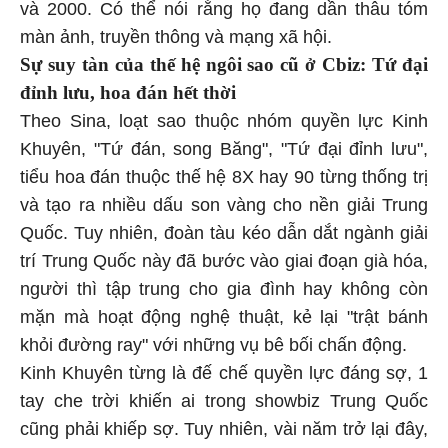
và 2000. Có thể nói rằng họ đang dần thâu tóm
màn ảnh, truyền thông và mạng xã hội.
Sự suy tàn của thế hệ ngôi sao cũ ở Cbiz: Tứ đại
đỉnh lưu, hoa đán hết thời
Theo Sina, loạt sao thuộc nhóm quyền lực Kinh
Khuyên, "Tứ đán, song Băng", "Tứ đại đỉnh lưu",
tiểu hoa đán thuộc thế hệ 8X hay 90 từng thống trị
và tạo ra nhiều dấu son vàng cho nền giải Trung
Quốc. Tuy nhiên, đoàn tàu kéo dẫn dắt ngành giải
trí Trung Quốc này đã bước vào giai đoạn già hóa,
người thì tập trung cho gia đình hay không còn
mặn mà hoạt động nghệ thuật, kẻ lại "trật bánh
khỏi đường ray" với những vụ bê bối chấn động.
Kinh Khuyên từng là đế chế quyền lực đáng sợ, 1
tay che trời khiến ai trong showbiz Trung Quốc
cũng phải khiếp sợ. Tuy nhiên, vài năm trở lại đây,