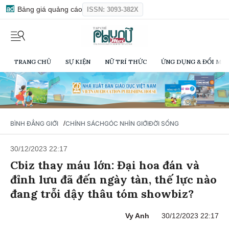
Bảng giá quảng cáo
ISSN: 3093-382X
TRANG CHỦ
SỰ KIỆN
NỮ TRÍ THỨC
ỨNG DỤNG & ĐỔI MỚI
/
BÌNH ĐẲNG GIỚI
CHÍNH SÁCH
GÓC NHÌN GIỚI
ĐỜI SỐNG
30/12/2023 22:17
Cbiz thay máu lớn: Đại hoa đán và
đỉnh lưu đã đến ngày tàn, thế lực nào
đang trỗi dậy thâu tóm showbiz?
Vy Anh
30/12/2023 22:17