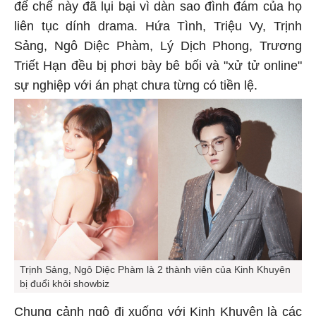
đế chế này đã lụi bại vì dàn sao đình đám của họ
liên tục dính drama. Hứa Tình, Triệu Vy, Trịnh
Sảng, Ngô Diệc Phàm, Lý Dịch Phong, Trương
Triết Hạn đều bị phơi bày bê bối và "xử tử online"
sự nghiệp với án phạt chưa từng có tiền lệ.
Trịnh Sảng, Ngô Diệc Phàm là 2 thành viên của Kinh Khuyên
bị đuổi khỏi showbiz
Chung cảnh ngộ đi xuống với Kinh Khuyên là các