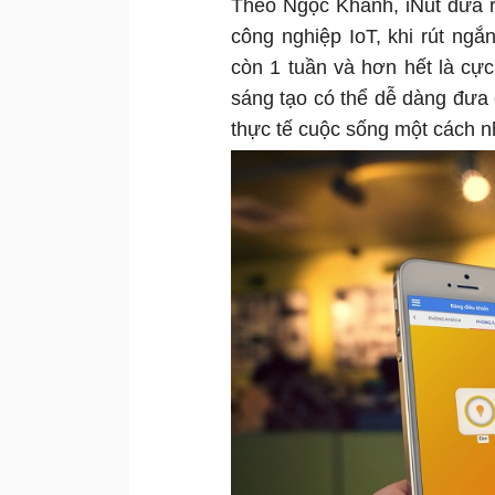
Theo Ngọc Khánh, iNut đưa r
công nghiệp IoT, khi rút ngắ
còn 1 tuần và hơn hết là cực
sáng tạo có thể dễ dàng đưa
thực tế cuộc sống một cách n