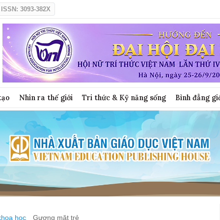
ISSN: 3093-382X
tạo
Nhìn ra thế giới
Tri thức & Kỹ năng sống
Bình đẳng gi
khoa học
Gương mặt trẻ