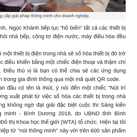
g cấp giải pháp thông minh cho doanh nghiệp.
, Ngọc Khánh tiếp tục “hô biến” tất cả các thiết bị
khói nhà bếp, công tơ điện nước, máy điều hòa đều
i một thiết bị điện trong nhà sẽ số hóa thiết bị đó trở
c điều khiển bằng một chiếc điện thoại và thậm chí
i. Điều thú vị là bạn có thể chia sẻ các ứng dụng
n trong gia đình thông qua một mã quét QR code.
n đầu có tên là iNút, ý nói đến một chiếc "Nút trí
ưởng xuất phát từ việc số hóa các thiết bị trong nhà
g không ngờ đạt giải đặc biệt cuộc thi Sáng kiến
 minh - Bình Dương 2018, do UBND tỉnh Bình
ô thị Khoa học thế giới (WTA) tổ chức. Hiện tại tôi
iệp từ “nút thông minh” này với trên 600 sản phẩm