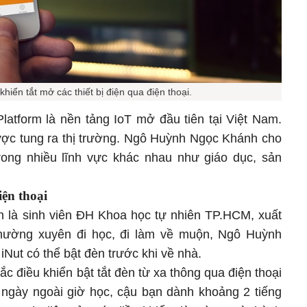
hiển tắt mở các thiết bị điện qua điện thoại.
Platform là nền tảng IoT mở đầu tiên tại Việt Nam.
ược tung ra thị trường. Ngô Huỳnh Ngọc Khánh cho
trong nhiều lĩnh vực khác nhau như giáo dục, sản
ện thoại
nh là sinh viên ĐH Khoa học tự nhiên TP.HCM, xuất
hường xuyên đi học, đi làm về muộn, Ngô Huỳnh
iNut có thể bật đèn trước khi về nhà.
c điều khiển bật tắt đèn từ xa thông qua điện thoại
i ngày ngoài giờ học, cậu bạn dành khoảng 2 tiếng