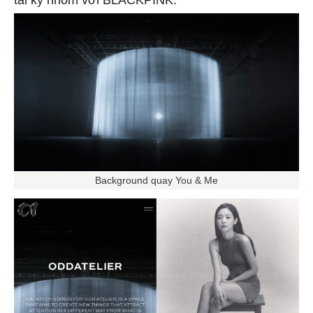
tái ký nhóm với BLACKPINK.
Background quay You & Me