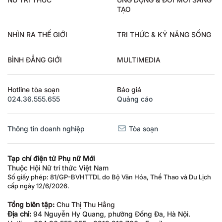
NỮ TRÍ THỨC
ỨNG DỤNG & ĐỔI MỚI SÁNG
TẠO
NHÌN RA THẾ GIỚI
TRI THỨC & KỸ NĂNG SỐNG
BÌNH ĐẲNG GIỚI
MULTIMEDIA
Hotline tòa soạn
Báo giá
024.36.555.655
Quảng cáo
Thông tin doanh nghiệp
Tòa soạn
Tạp chí điện tử Phụ nữ Mới
Thuộc Hội Nữ trí thức Việt Nam
Số giấy phép: 81/GP-BVHTTDL do Bộ Văn Hóa, Thể Thao và Du Lịch
cấp ngày 12/6/2026.
Tổng biên tập:
Chu Thị Thu Hằng
Địa chỉ:
94 Nguyễn Hy Quang, phường Đống Đa, Hà Nội.