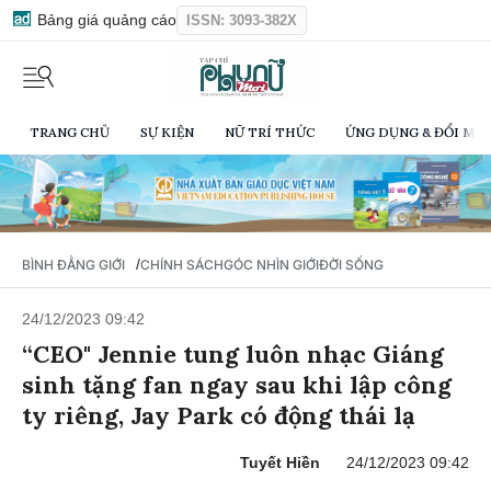
Bảng giá quảng cáo
ISSN: 3093-382X
TRANG CHỦ
SỰ KIỆN
NỮ TRÍ THỨC
ỨNG DỤNG & ĐỔI MỚI
/
BÌNH ĐẲNG GIỚI
CHÍNH SÁCH
GÓC NHÌN GIỚI
ĐỜI SỐNG
24/12/2023 09:42
“CEO" Jennie tung luôn nhạc Giáng
sinh tặng fan ngay sau khi lập công
ty riêng, Jay Park có động thái lạ
Tuyết Hiền
24/12/2023 09:42