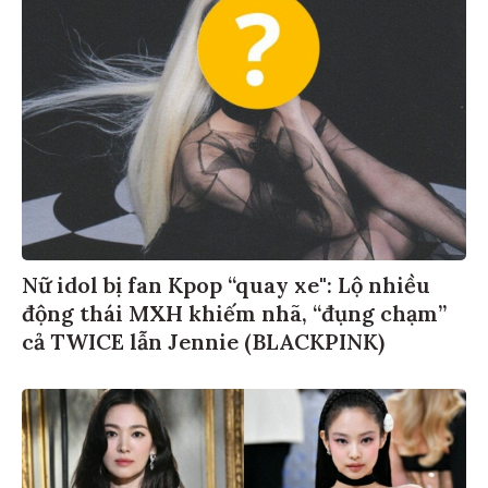
Nữ idol bị fan Kpop “quay xe": Lộ nhiều
động thái MXH khiếm nhã, “đụng chạm”
cả TWICE lẫn Jennie (BLACKPINK)