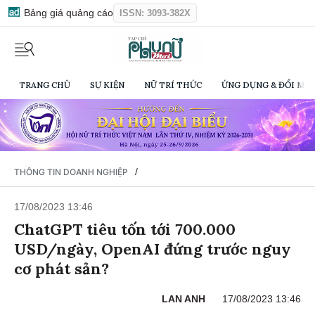
Bảng giá quảng cáo
ISSN: 3093-382X
TRANG CHỦ
SỰ KIỆN
NỮ TRÍ THỨC
ỨNG DỤNG & ĐỔI MỚI
/
THÔNG TIN DOANH NGHIỆP
17/08/2023 13:46
ChatGPT tiêu tốn tới 700.000
USD/ngày, OpenAI đứng trước nguy
cơ phát sản?
LAN ANH
17/08/2023 13:46