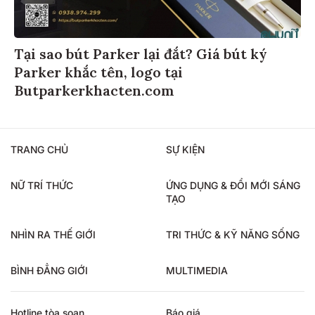
Tại sao bút Parker lại đắt? Giá bút ký
Parker khắc tên, logo tại
Butparkerkhacten.com
TRANG CHỦ
SỰ KIỆN
NỮ TRÍ THỨC
ỨNG DỤNG & ĐỔI MỚI SÁNG
TẠO
NHÌN RA THẾ GIỚI
TRI THỨC & KỸ NĂNG SỐNG
BÌNH ĐẲNG GIỚI
MULTIMEDIA
Hotline tòa soạn
Báo giá