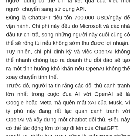
người chuyển sang sử dụng API.
Đúng là ChatGPT tiêu tốn 700.000 USD/ngày để
vận hành. Chi phí này đều do Microsoft và các nhà
đầu tư chi trả, song những người này cuối cùng có
thể sẽ rỗng túi nếu không sớm thu được lợi nhuận.
Tuy nhiên, chi phí định kỳ và việc OpenAI không
thể nhanh chóng tạo ra doanh thu dồi dào sẽ tạo
ra một tình huống khó khăn nếu OpenAI không thể
xoay chuyển tình thế.
Trước đó, người ta tin rằng các đối thủ cạnh tranh
lớn nhất trong cuộc đua AI với OpenAI sẽ là
Google hoặc Meta mà quên mất xAI của Musk. Vị
tỷ phú này đang rất lạc quan cạnh tranh với
OpenAI và xây dựng một chatbot đối thủ. Điều này
có thể tác động lớn tới sự đi lên của ChatGPT.
Ngoài ra, thiếu hụt GPU cũng là một trong những