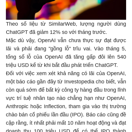
Theo số liệu từ SimilarWeb, lượng người dùng
ChatGPT đã giảm 12% so với tháng trước.
Mặc dù vậy, OpenAI vẫn chưa thực sự đạt được
lãi và phải đang "gồng lỗ" trĩu vai. Vào tháng 5,
tổng số lỗ của OpenAI đã tăng gấp đôi lên 540
triệu USD kể từ khi bắt đầu phát triển ChatGPT.
Đối với việc xem xét khả năng có lãi của OpenAI,
một báo cáo gần đây từ Investopedia cho biết, vẫn
còn quá sớm để bất kỳ công ty hàng đầu trong lĩnh
vực trí tuệ nhân tạo nào chẳng hạn như OpenAI,
Anthropic hoặc Inflection, tham gia vào thị trường
chào bán cổ phiếu lần đầu (IPO). Báo cáo cũng đề
cập rằng, ít nhất phải mất 10 năm hoạt động và đạt
doanh thu 100 triệu USD để có thể IPO thành