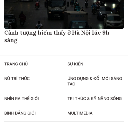
Cảnh tượng hiếm thấy ở Hà Nội lúc 9h
sáng
TRANG CHỦ
SỰ KIỆN
NỮ TRÍ THỨC
ỨNG DỤNG & ĐỔI MỚI SÁNG
TẠO
NHÌN RA THẾ GIỚI
TRI THỨC & KỸ NĂNG SỐNG
BÌNH ĐẲNG GIỚI
MULTIMEDIA