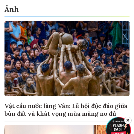
Ảnh
Vật cầu nước làng Vân: Lễ hội độc đáo giữa
bùn đất và khát vọng mùa màng no đủ
✕