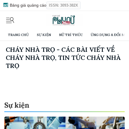
Bảng giá quảng cáo
ISSN: 3093-382X
TRANG CHỦ
SỰ KIỆN
NỮ TRÍ THỨC
ỨNG DỤNG & ĐỔI MỚI
CHÁY NHÀ TRỌ - CÁC BÀI VIẾT VỀ
CHÁY NHÀ TRỌ, TIN TỨC CHÁY NHÀ
TRỌ
Sự kiện