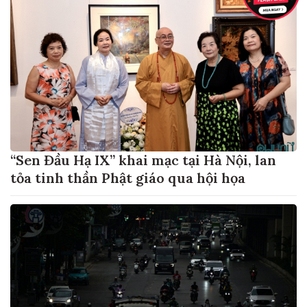
“Sen Đầu Hạ IX” khai mạc tại Hà Nội, lan
tỏa tinh thần Phật giáo qua hội họa