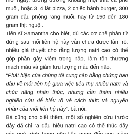
muối, hoặc 3–4 lát pizza, 2 chiếc bánh burger, 300
gram đậu phộng rang muối, hay từ 150 đến 180
gram thịt nguội.
Tiến sĩ Samantha cho biết, dù các cơ chế phân tử
đứng sau mối liên hệ này vẫn chưa được làm rõ,
nhiều giả thuyết cho rằng lượng natri cao có thể
góp phần gây viêm trong não, làm tổn thương
mạch máu và giảm lưu lượng máu đến não.
“
Phát hiện của chúng tôi cung cấp bằng chứng ban
đầu về mối liên hệ giữa việc tiêu thụ nhiều natri và
chức năng nhận thức, nhưng cần thêm nhiều
nghiên cứu để hiểu rõ về cách thức và nguyên
nhân của mối liên hệ này
”, bà nói.
Bà cũng cho biết thêm, một số nghiên cứu trước
đây đã chỉ ra dấu hiệu natri cao có thể thúc đẩy
các quá trình trong não liên quan đến suy giảm