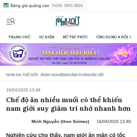
Bảng giá quảng cáo
ISSN: 3093-382X
TRANG CHỦ
SỰ KIỆN
NỮ TRÍ THỨC
ỨNG DỤNG & ĐỔI MỚI
/
NHÌN RA THẾ GIỚI
KINH NGHIỆM
KHÁM PHÁ
NHÂN VẬT
16/04/2026 13:48
Chế độ ăn nhiều muối có thể khiến
nam giới suy giảm trí nhớ nhanh hơn
Minh Nguyễn (theo Scimex)
16/04/2026 13:48
Nghiên cứu cho thấy, nam giới ăn mặn có tốc