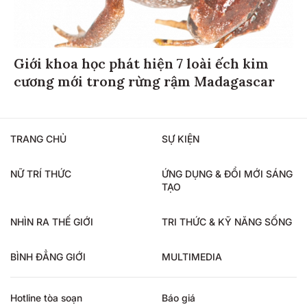
Giới khoa học phát hiện 7 loài ếch kim
cương mới trong rừng rậm Madagascar
TRANG CHỦ
SỰ KIỆN
NỮ TRÍ THỨC
ỨNG DỤNG & ĐỔI MỚI SÁNG
TẠO
NHÌN RA THẾ GIỚI
TRI THỨC & KỸ NĂNG SỐNG
BÌNH ĐẲNG GIỚI
MULTIMEDIA
Hotline tòa soạn
Báo giá