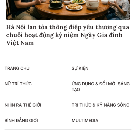
Hà Nội lan tỏa thông điệp yêu thương qua
chuỗi hoạt động kỷ niệm Ngày Gia đình
Việt Nam
TRANG CHỦ
SỰ KIỆN
NỮ TRÍ THỨC
ỨNG DỤNG & ĐỔI MỚI SÁNG
TẠO
NHÌN RA THẾ GIỚI
TRI THỨC & KỸ NĂNG SỐNG
BÌNH ĐẲNG GIỚI
MULTIMEDIA