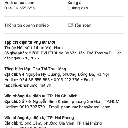
Hotline tòa soạn
Báo giá
024.36.555.655
Quảng cáo
Thông tin doanh nghiệp
Tòa soạn
Tạp chí điện tử Phụ nữ Mới
Thuộc Hội Nữ trí thức Việt Nam
Số giấy phép: 81/GP-BVHTTDL do Bộ Văn Hóa, Thể Thao và Du Lịch
cấp ngày 12/6/2026.
Tổng biên tập:
Chu Thị Thu Hằng
Địa chỉ:
94 Nguyễn Hy Quang, phường Đống Đa, Hà Nội.
Hotline: 024.36.555.655 - 0913.212.736 - Email:
tapchi@phunumoi.net.vn
Văn phòng đại diện tại TP. Hồ Chí Minh
Địa chỉ:
Số 7-9 Nguyễn Bỉnh Khiêm, phường Sài Gòn, TP.HCM
Hotline: 0919.797.579 - Email: phunumoihcm@gmail.com
Văn phòng đại diện tại TP. Hải Phòng
Địa chỉ:
15 phố Cấm, phường Gia Viên, TP Hải Phòng