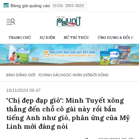
Bảng giá quảng cáo
ISSN: 3093-382X
TRANG CHỦ
SỰ KIỆN
NỮ TRÍ THỨC
ỨNG DỤNG & ĐỔI MỚI
/
BÌNH ĐẲNG GIỚI
CHÍNH SÁCH
GÓC NHÌN GIỚI
ĐỜI SỐNG
10/11/2024 06:47
"Chị đẹp đạp gió": Minh Tuyết xông
thẳng đến chỗ cô gái này rồi bắn
tiếng Anh như gió, phản ứng của Mỹ
Linh mới đáng nói