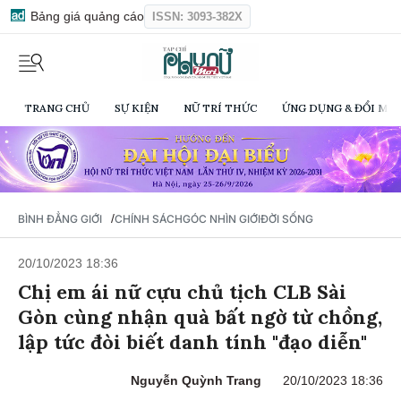
Bảng giá quảng cáo
ISSN: 3093-382X
TRANG CHỦ
SỰ KIỆN
NỮ TRÍ THỨC
ỨNG DỤNG & ĐỔI MỚI
/
BÌNH ĐẲNG GIỚI
CHÍNH SÁCH
GÓC NHÌN GIỚI
ĐỜI SỐNG
20/10/2023 18:36
Chị em ái nữ cựu chủ tịch CLB Sài
Gòn cùng nhận quà bất ngờ từ chồng,
lập tức đòi biết danh tính "đạo diễn"
Nguyễn Quỳnh Trang
20/10/2023 18:36