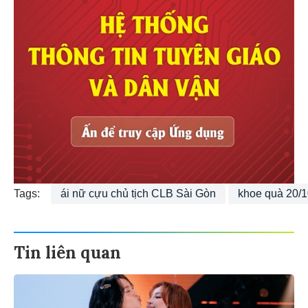
Tags:
ái nữ cựu chủ tịch CLB Sài Gòn
khoe quà 20/
Tin liên quan