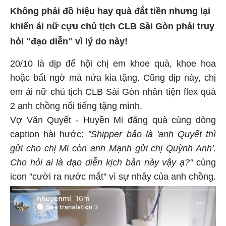
Không phải đồ hiệu hay quà đắt tiền nhưng lại
khiến ái nữ cựu chủ tịch CLB Sài Gòn phải truy
hỏi "đạo diễn" vì lý do này!
20/10 là dịp để hội chị em khoe quà, khoe hoa
hoặc bất ngờ mà nửa kia tặng. Cũng dịp này, chị
em ái nữ chủ tịch CLB Sài Gòn nhân tiện flex quà
2 anh chồng nổi tiếng tặng mình.
Vợ Văn Quyết - Huyền Mi đăng quà cùng dòng
caption hài hước:
"Shipper bảo là 'anh Quyết thì
gửi cho chị Mi còn anh Mạnh gửi chị Quỳnh Anh'.
Cho hỏi ai là đạo diễn kịch bản này vậy ạ?"
cùng
icon "cười ra nước mắt" vì sự nhây của anh chồng.