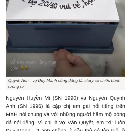
Quỳnh Anh - vợ Duy Mạnh cũng đăng tải story có chiếc bánh
tương tự
Nguyễn Huyền Mi (SN 1990) và Nguyễn Quỳnh
Anh (SN 1996) là cặp chị em gái nổi tiếng trên
MXH nói chung và với những người hâm mộ bóng
đá nói riêng. Vì chị là vợ Văn Quyết, em “xí” luôn
Duy Mạnh - 2 anh chồng là cầu thủ có tên tuổi ở