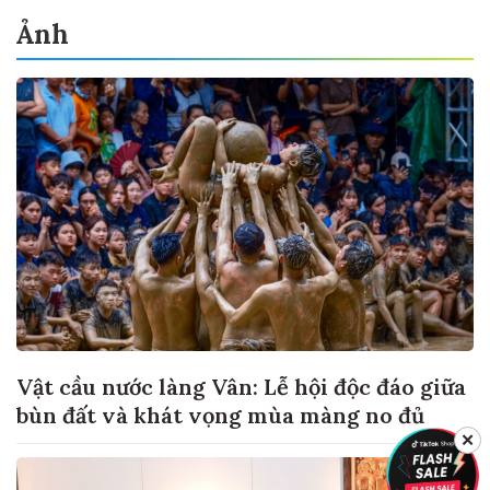
Ảnh
Vật cầu nước làng Vân: Lễ hội độc đáo giữa
bùn đất và khát vọng mùa màng no đủ
✕