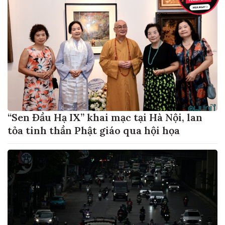
“Sen Đầu Hạ IX” khai mạc tại Hà Nội, lan
tỏa tinh thần Phật giáo qua hội họa