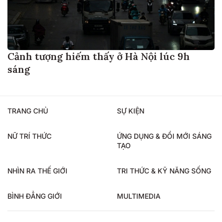
Cảnh tượng hiếm thấy ở Hà Nội lúc 9h
sáng
TRANG CHỦ
SỰ KIỆN
NỮ TRÍ THỨC
ỨNG DỤNG & ĐỔI MỚI SÁNG
TẠO
NHÌN RA THẾ GIỚI
TRI THỨC & KỸ NĂNG SỐNG
BÌNH ĐẲNG GIỚI
MULTIMEDIA