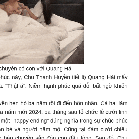
chuyện có con với Quang Hải
phúc này, Chu Thanh Huyền tiết lộ Quang Hải mấy
ã: "Thật á". Niềm hạnh phúc quá đỗi bất ngờ khiến
n hẹn hò ba năm rồi đi đến hôn nhân. Cả hai làm
a năm mới 2024, ba tháng sau tổ chức lễ cưới linh
ó một "happy ending" đúng nghĩa trong sự chúc phúc
ạn bè và người hâm mộ. Cũng tại đám cưới chiều
ng báo chuyện sắp đón con đầu lòng. Sau đó, Chu