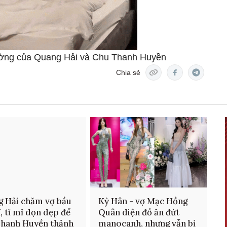
hường của Quang Hải và Chu Thanh Huyền
Chia sẻ
 Hải chăm vợ bầu
Kỳ Hân - vợ Mạc Hồng
ĩ, tỉ mỉ dọn dẹp để
Quân diện đồ ăn đứt
hanh Huyền thảnh
manocanh, nhưng vẫn bị