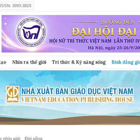
ISSN: 3093-382X
tạo
Nhìn ra thế giới
Tri thức & Kỹ năng sống
Bình đẳng gi
 nhìn giới
Đời sống