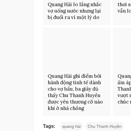
Quang Hải lo lắng nhắc
thơi 
vợ uống nước nhưng lại
vẫn l
bị đuổi ra vì một lý do
Quang Hải ghi điểm bởi
Quang
hành động tinh tế dành
ấm áp
cho vợ bầu, ba giây đủ
Thanh
thấy Chu Thanh Huyền
vượt 
được yêu thương cỡ nào
chúc
khi ở nhà chồng
Tags:
quang hải
Chu Thanh Huyền