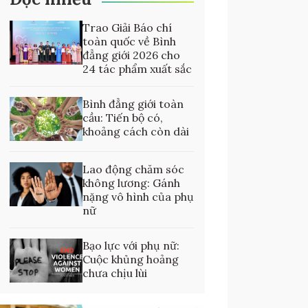
Trao Giải Báo chí
toàn quốc về Bình
đẳng giới 2026 cho
24 tác phẩm xuất sắc
Bình đẳng giới toàn
cầu: Tiến bộ có,
khoảng cách còn dài
Lao động chăm sóc
không lương: Gánh
nặng vô hình của phụ
nữ
Bạo lực với phụ nữ:
Cuộc khủng hoảng
chưa chịu lùi