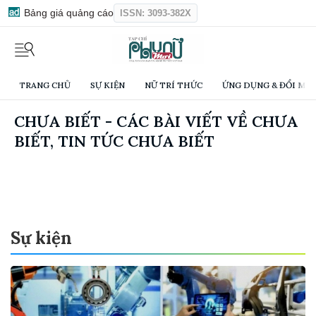
Bảng giá quảng cáo
ISSN: 3093-382X
TRANG CHỦ
SỰ KIỆN
NỮ TRÍ THỨC
ỨNG DỤNG & ĐỔI MỚI
CHƯA BIẾT - CÁC BÀI VIẾT VỀ CHƯA
BIẾT, TIN TỨC CHƯA BIẾT
Sự kiện