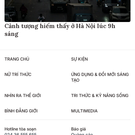
Cảnh tượng hiếm thấy ở Hà Nội lúc 9h
sáng
TRANG CHỦ
SỰ KIỆN
NỮ TRÍ THỨC
ỨNG DỤNG & ĐỔI MỚI SÁNG
TẠO
NHÌN RA THẾ GIỚI
TRI THỨC & KỸ NĂNG SỐNG
BÌNH ĐẲNG GIỚI
MULTIMEDIA
Hotline tòa soạn
Báo giá
024.36.555.655
Quảng cáo