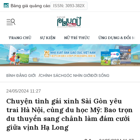
Bảng giá quảng cáo
ISSN: 3093-382X
TRANG CHỦ
SỰ KIỆN
NỮ TRÍ THỨC
ỨNG DỤNG & ĐỔI MỚI
/
BÌNH ĐẲNG GIỚI
CHÍNH SÁCH
GÓC NHÌN GIỚI
ĐỜI SỐNG
24/05/2024 11:27
Chuyện tình gái xinh Sài Gòn yêu
trai Hà Nội, cùng du học Mỹ: Bao trọn
du thuyền sang chảnh làm đám cưới
giữa vịnh Hạ Long