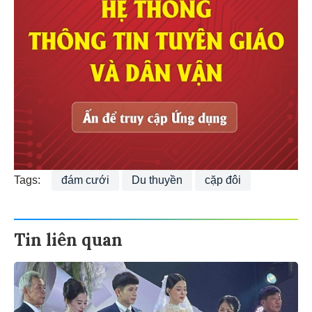
Tags:
đám cưới
Du thuyền
cặp đôi
Tin liên quan