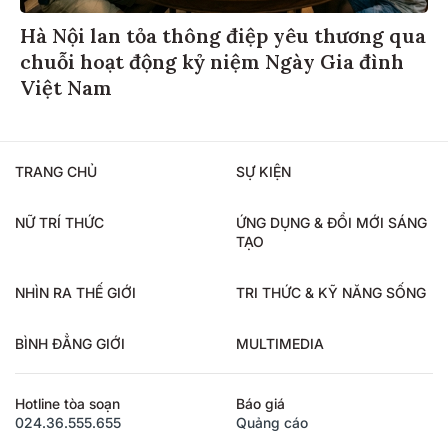
Hà Nội lan tỏa thông điệp yêu thương qua
chuỗi hoạt động kỷ niệm Ngày Gia đình
Việt Nam
TRANG CHỦ
SỰ KIỆN
NỮ TRÍ THỨC
ỨNG DỤNG & ĐỔI MỚI SÁNG
TẠO
NHÌN RA THẾ GIỚI
TRI THỨC & KỸ NĂNG SỐNG
BÌNH ĐẲNG GIỚI
MULTIMEDIA
Hotline tòa soạn
Báo giá
024.36.555.655
Quảng cáo