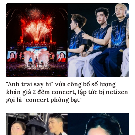
"Anh trai say hi" vừa công bố số lượng
khán giả 2 đêm concert, lập tức bị netizen
gọi là "concert phông bạt"