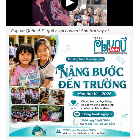
Clip vợ Quân A.P "quẩy" tại concert
Anh trai say hi