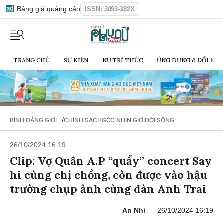
Bảng giá quảng cáo
ISSN: 3093-382X
TRANG CHỦ
SỰ KIỆN
NỮ TRÍ THỨC
ỨNG DỤNG & ĐỔI MỚI
/
BÌNH ĐẲNG GIỚI
CHÍNH SÁCH
GÓC NHÌN GIỚI
ĐỜI SỐNG
26/10/2024 16:19
Clip: Vợ Quân A.P “quẩy” concert Say
hi cùng chị chồng, còn được vào hậu
trường chụp ảnh cùng dàn Anh Trai
An Nhi
26/10/2024 16:19