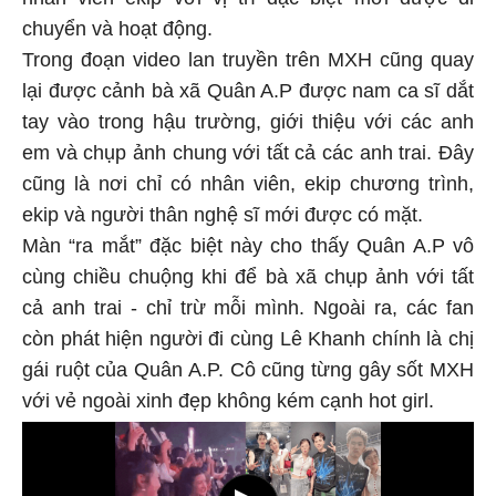
nhân viên ekip với vị trí đặc biệt mới được di
chuyển và hoạt động.
Trong đoạn video lan truyền trên MXH cũng quay
lại được cảnh bà xã Quân A.P được nam ca sĩ dắt
tay vào trong hậu trường, giới thiệu với các anh
em và chụp ảnh chung với tất cả các anh trai. Đây
cũng là nơi chỉ có nhân viên, ekip chương trình,
ekip và người thân nghệ sĩ mới được có mặt.
Màn “ra mắt” đặc biệt này cho thấy Quân A.P vô
cùng chiều chuộng khi để bà xã chụp ảnh với tất
cả anh trai - chỉ trừ mỗi mình. Ngoài ra, các fan
còn phát hiện người đi cùng Lê Khanh chính là chị
gái ruột của Quân A.P. Cô cũng từng gây sốt MXH
với vẻ ngoài xinh đẹp không kém cạnh hot girl.