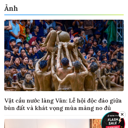
Ảnh
Vật cầu nước làng Vân: Lễ hội độc đáo giữa
bùn đất và khát vọng mùa màng no đủ
✕