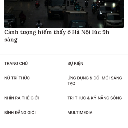
Cảnh tượng hiếm thấy ở Hà Nội lúc 9h
sáng
TRANG CHỦ
SỰ KIỆN
NỮ TRÍ THỨC
ỨNG DỤNG & ĐỔI MỚI SÁNG
TẠO
NHÌN RA THẾ GIỚI
TRI THỨC & KỸ NĂNG SỐNG
BÌNH ĐẲNG GIỚI
MULTIMEDIA