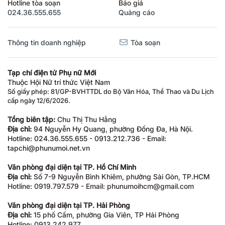
Hotline tòa soạn
Báo giá
024.36.555.655
Quảng cáo
Thông tin doanh nghiệp
Tòa soạn
Tạp chí điện tử Phụ nữ Mới
Thuộc Hội Nữ trí thức Việt Nam
Số giấy phép: 81/GP-BVHTTDL do Bộ Văn Hóa, Thể Thao và Du Lịch
cấp ngày 12/6/2026.
Tổng biên tập:
Chu Thị Thu Hằng
Địa chỉ:
94 Nguyễn Hy Quang, phường Đống Đa, Hà Nội.
Hotline: 024.36.555.655 - 0913.212.736 - Email:
tapchi@phunumoi.net.vn
Văn phòng đại diện tại TP. Hồ Chí Minh
Địa chỉ:
Số 7-9 Nguyễn Bỉnh Khiêm, phường Sài Gòn, TP.HCM
Hotline: 0919.797.579 - Email: phunumoihcm@gmail.com
Văn phòng đại diện tại TP. Hải Phòng
Địa chỉ:
15 phố Cấm, phường Gia Viên, TP Hải Phòng
Hotline: 0913.242.977