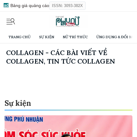
Bảng giá quảng cáo
ISSN: 3093-382X
TRANG CHỦ
SỰ KIỆN
NỮ TRÍ THỨC
ỨNG DỤNG & ĐỔI MỚI
COLLAGEN - CÁC BÀI VIẾT VỀ
COLLAGEN, TIN TỨC COLLAGEN
Sự kiện