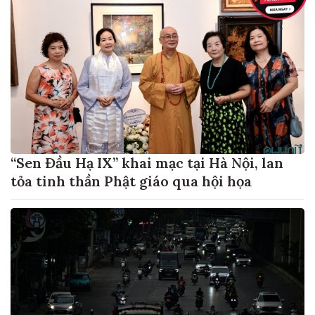
“Sen Đầu Hạ IX” khai mạc tại Hà Nội, lan
tỏa tinh thần Phật giáo qua hội họa