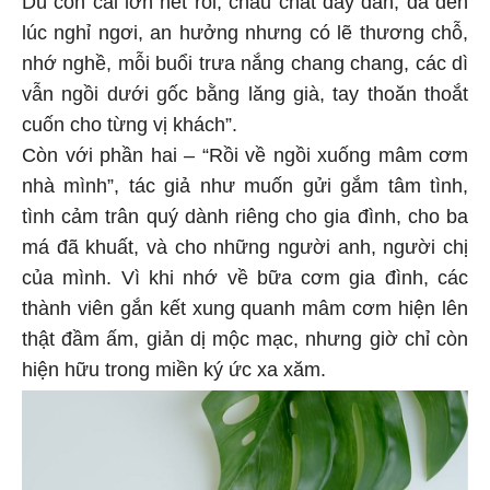
Dù con cái lớn hết rồi, cháu chắt đầy đàn, đã đến
lúc nghỉ ngơi, an hưởng nhưng có lẽ thương chỗ,
nhớ nghề, mỗi buổi trưa nắng chang chang, các dì
vẫn ngồi dưới gốc bằng lăng già, tay thoăn thoắt
cuốn cho từng vị khách”.
Còn với phần hai – “Rồi về ngồi xuống mâm cơm
nhà mình”, tác giả như muốn gửi gắm tâm tình,
tình cảm trân quý dành riêng cho gia đình, cho ba
má đã khuất, và cho những người anh, người chị
của mình. Vì khi nhớ về bữa cơm gia đình, các
thành viên gắn kết xung quanh mâm cơm hiện lên
thật đầm ấm, giản dị mộc mạc, nhưng giờ chỉ còn
hiện hữu trong miền ký ức xa xăm.