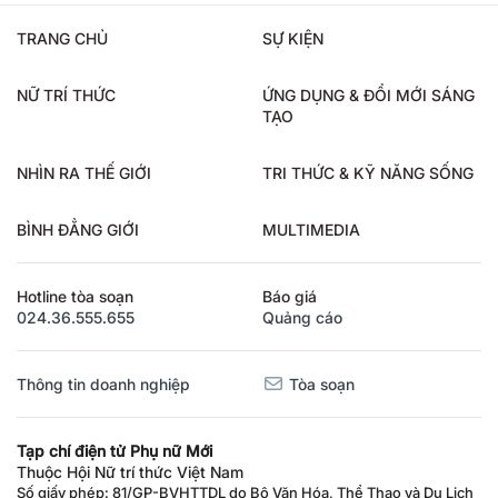
TRANG CHỦ
SỰ KIỆN
NỮ TRÍ THỨC
ỨNG DỤNG & ĐỔI MỚI SÁNG
TẠO
NHÌN RA THẾ GIỚI
TRI THỨC & KỸ NĂNG SỐNG
BÌNH ĐẲNG GIỚI
MULTIMEDIA
Hotline tòa soạn
Báo giá
024.36.555.655
Quảng cáo
Thông tin doanh nghiệp
Tòa soạn
Tạp chí điện tử Phụ nữ Mới
Thuộc Hội Nữ trí thức Việt Nam
Số giấy phép: 81/GP-BVHTTDL do Bộ Văn Hóa, Thể Thao và Du Lịch