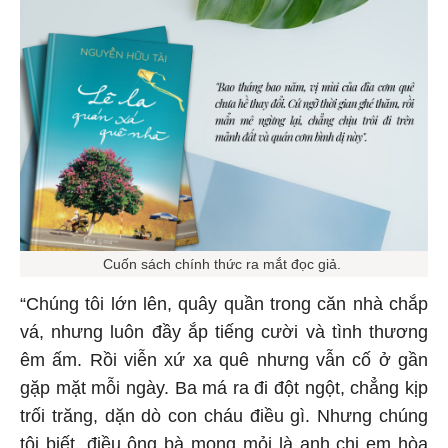
Cuốn sách chính thức ra mắt đọc giả.
“Chúng tôi lớn lên, quây quần trong căn nhà chắp
vá, nhưng luôn đầy ắp tiếng cười và tình thương
êm ấm. Rồi viễn xứ xa quê nhưng vẫn cố ở gần
gặp mặt mỗi ngày. Ba má ra đi đột ngột, chẳng kịp
trối trăng, dặn dò con cháu điều gì. Nhưng chúng
tôi biết, điều ông bà mong mỏi là anh chị em hòa