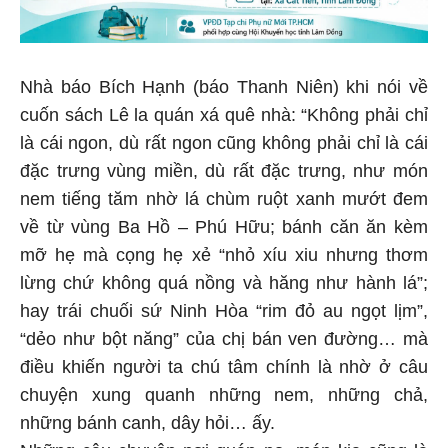
Nhà báo Bích Hạnh (báo Thanh Niên) khi nói về
cuốn sách Lê la quán xá quê nhà: “Không phải chỉ
là cái ngon, dù rất ngon cũng không phải chỉ là cái
đặc trưng vùng miền, dù rất đặc trưng, như món
nem tiếng tăm nhờ lá chùm ruột xanh mướt đem
về từ vùng Ba Hồ – Phú Hữu; bánh căn ăn kèm
mỡ hẹ mà cọng hẹ xẻ “nhỏ xíu xiu nhưng thơm
lừng chứ không quá nồng và hăng như hành lá”;
hay trái chuối sứ Ninh Hòa “rim đỏ au ngọt lịm”,
“dẻo như bột năng” của chị bán ven đường… mà
điều khiến người ta chú tâm chính là nhờ ở câu
chuyện xung quanh những nem, những chả,
những bánh canh, dây hỏi… ấy.