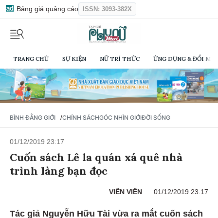
Bảng giá quảng cáo
ISSN: 3093-382X
TRANG CHỦ
SỰ KIỆN
NỮ TRÍ THỨC
ỨNG DỤNG & ĐỔI MỚI
/
BÌNH ĐẲNG GIỚI
CHÍNH SÁCH
GÓC NHÌN GIỚI
ĐỜI SỐNG
01/12/2019 23:17
Cuốn sách Lê la quán xá quê nhà
trình làng bạn đọc
VIÊN VIÊN
01/12/2019 23:17
Tác giả Nguyễn Hữu Tài vừa ra mắt cuốn sách