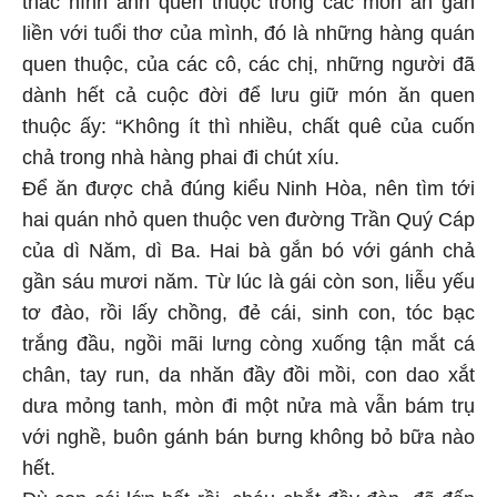
thác hình ảnh quen thuộc trong các món ăn gắn
liền với tuổi thơ của mình, đó là những hàng quán
quen thuộc, của các cô, các chị, những người đã
dành hết cả cuộc đời để lưu giữ món ăn quen
thuộc ấy: “Không ít thì nhiều, chất quê của cuốn
chả trong nhà hàng phai đi chút xíu.
Để ăn được chả đúng kiểu Ninh Hòa, nên tìm tới
hai quán nhỏ quen thuộc ven đường Trần Quý Cáp
của dì Năm, dì Ba. Hai bà gắn bó với gánh chả
gần sáu mươi năm. Từ lúc là gái còn son, liễu yếu
tơ đào, rồi lấy chồng, đẻ cái, sinh con, tóc bạc
trắng đầu, ngồi mãi lưng còng xuống tận mắt cá
chân, tay run, da nhăn đầy đồi mồi, con dao xắt
dưa mỏng tanh, mòn đi một nửa mà vẫn bám trụ
với nghề, buôn gánh bán bưng không bỏ bữa nào
hết.