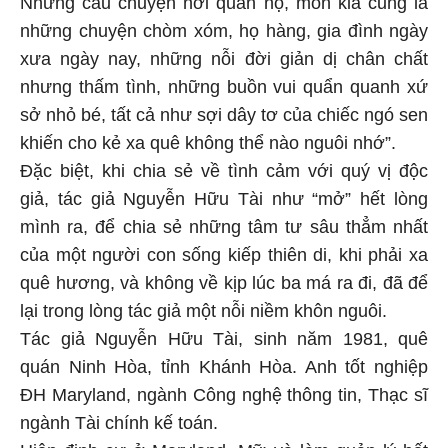
Những câu chuyện nơi quán nọ, món kia cũng là
những chuyện chòm xóm, họ hàng, gia đình ngày
xưa ngày nay, những nỗi đời giản dị chân chất
nhưng thấm tình, những buồn vui quẩn quanh xứ
sở nhỏ bé, tất cả như sợi dây tơ của chiếc ngó sen
khiến cho kẻ xa quê không thể nào nguôi nhớ”.
Đặc biệt, khi chia sẻ về tình cảm với quý vị độc
giả, tác giả Nguyễn Hữu Tài như “mở” hết lòng
mình ra, để chia sẻ những tâm tư sâu thẳm nhất
của một người con sống kiếp thiên di, khi phải xa
quê hương, và không về kịp lúc ba má ra đi, đã để
lại trong lòng tác giả một nỗi niềm khôn nguôi.
Tác giả Nguyễn Hữu Tài, sinh năm 1981, quê
quán Ninh Hòa, tỉnh Khánh Hòa. Anh tốt nghiệp
ĐH Maryland, ngành Công nghệ thông tin, Thạc sĩ
ngành Tài chính kế toán.