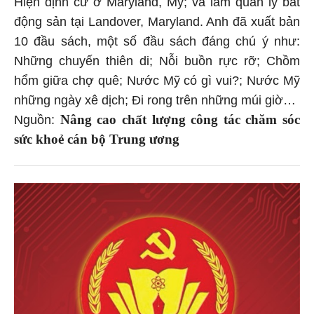
Hiện định cư ở Maryland, Mỹ; và làm quản lý bất
động sản tại Landover, Maryland. Anh đã xuất bản
10 đầu sách, một số đầu sách đáng chú ý như:
Những chuyến thiên di; Nỗi buồn rực rỡ; Chồm
hổm giữa chợ quê; Nước Mỹ có gì vui?; Nước Mỹ
những ngày xê dịch; Đi rong trên những múi giờ…
Nâng cao chất lượng công tác chăm sóc
Nguồn:
sức khoẻ cán bộ Trung ương