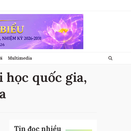
ới
Multimedia
i học quốc gia,
ia
Tin đọc nhiều