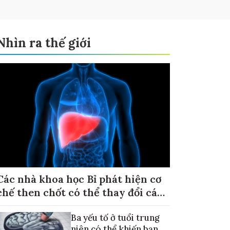
Nhìn ra thế giới
Các nhà khoa học Bỉ phát hiện cơ
chế then chốt có thể thay đổi cách
điều trị ung thư di căn gan
Ba yếu tố ở tuổi trung
niên có thể khiến bạn