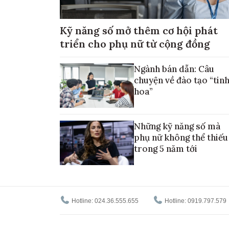
Kỹ năng số mở thêm cơ hội phát
triển cho phụ nữ từ cộng đồng
Ngành bán dẫn: Câu
chuyện về đào tạo “tin
hoa”
Những kỹ năng số mà
phụ nữ không thể thiếu
trong 5 năm tới
Hotline: 024.36.555.655
Hotline: 0919.797.579