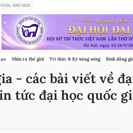
ISSN: 3093-382X
tạo
Nhìn ra thế giới
Tri thức & Kỹ năng sống
Bình đẳng gi
ia - các bài viết về đạ
in tức đại học quốc g