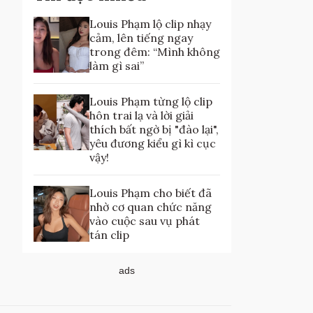
Louis Phạm lộ clip nhạy
cảm, lên tiếng ngay
trong đêm: “Mình không
làm gì sai”
Louis Phạm từng lộ clip
hôn trai lạ và lời giải
thích bất ngờ bị "đào lại",
yêu đương kiểu gì kì cục
vậy!
Louis Phạm cho biết đã
nhờ cơ quan chức năng
vào cuộc sau vụ phát
tán clip
ads