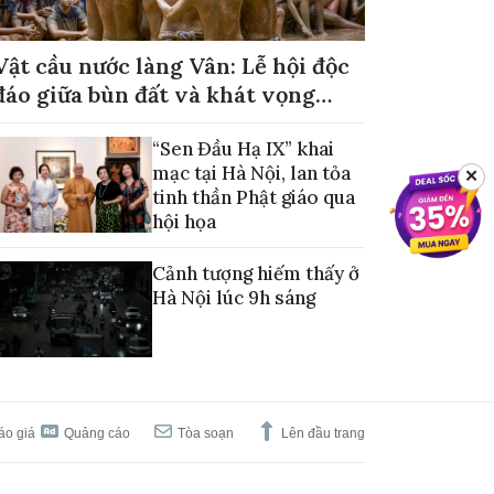
Vật cầu nước làng Vân: Lễ hội độc
đáo giữa bùn đất và khát vọng
mùa màng no đủ
“Sen Đầu Hạ IX” khai
mạc tại Hà Nội, lan tỏa
✕
tinh thần Phật giáo qua
hội họa
Cảnh tượng hiếm thấy ở
Hà Nội lúc 9h sáng
áo giá
Quảng cáo
Tòa soạn
Lên đầu trang