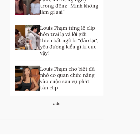
trong đêm: “Mình không
làm gì sai”
Louis Phạm từng lộ clip
hôn trai lạ và lời giải
thích bất ngờ bị "đào lại",
yêu đương kiểu gì kì cục
vậy!
Louis Phạm cho biết đã
nhờ cơ quan chức năng
vào cuộc sau vụ phát
tán clip
ads