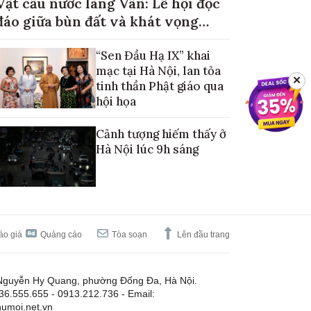
Vật cầu nước làng Vân: Lễ hội độc
đáo giữa bùn đất và khát vọng
mùa màng no đủ
“Sen Đầu Hạ IX” khai
mạc tại Hà Nội, lan tỏa
✕
tinh thần Phật giáo qua
hội họa
Cảnh tượng hiếm thấy ở
Hà Nội lúc 9h sáng
áo giá
Quảng cáo
Tòa soạn
Lên đầu trang
Nguyễn Hy Quang, phường Đống Đa, Hà Nội.
.36.555.655 - 0913.212.736 - Email:
umoi.net.vn