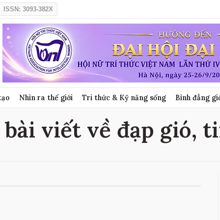
ISSN: 3093-382X
tạo
Nhìn ra thế giới
Tri thức & Kỹ năng sống
Bình đẳng gi
 bài viết về đạp gió, t