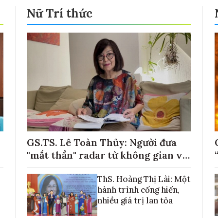
Nữ Trí thức
GS.TS. Lê Toàn Thủy: Người đưa
"mắt thần" radar từ không gian về
với những cánh đồng lúa Việt Nam
ThS. Hoàng Thị Lài: Một
hành trình cống hiến,
nhiều giá trị lan tỏa