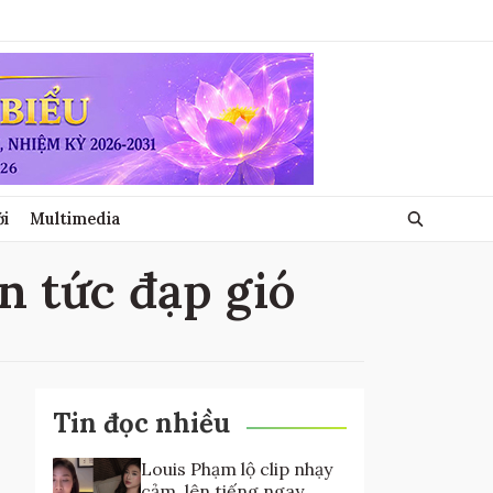
ới
Multimedia
in tức đạp gió
Tin đọc nhiều
Louis Phạm lộ clip nhạy
cảm, lên tiếng ngay