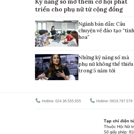
Kỹ năng số mở thêm cơ hội phát
triển cho phụ nữ từ cộng đồng
Ngành bán dẫn: Câu
chuyện về đào tạo “tin
hoa”
Những kỹ năng số mà
phụ nữ không thể thiếu
trong 5 năm tới
Hotline: 024.36.555.655
Hotline: 0919.797.579
Tạp chí điện 
Thuộc Hội Nữ tr
Số giấy phép: 8