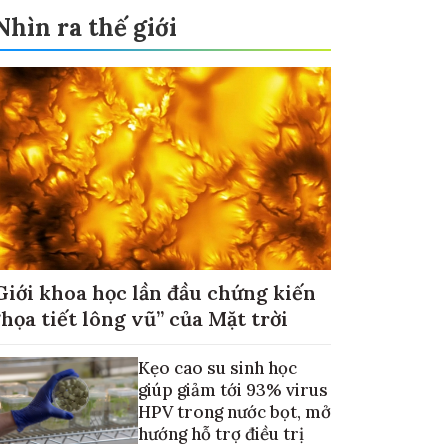
Nhìn ra thế giới
Giới khoa học lần đầu chứng kiến
“họa tiết lông vũ” của Mặt trời
Kẹo cao su sinh học
giúp giảm tới 93% virus
HPV trong nước bọt, mở
hướng hỗ trợ điều trị