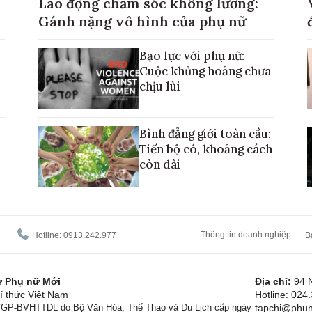
Lao động chăm sóc không lương:
Gánh nặng vô hình của phụ nữ
Bạo lực với phụ nữ:
h
Cuộc khủng hoảng chưa
chịu lùi
Bình đẳng giới toàn cầu:
Tiến bộ có, khoảng cách
còn dài
Thông tin doanh nghiệp
Hotline: 0913.242.977
B
tử Phụ nữ Mới
Địa chỉ:
94 
í thức Việt Nam
Hotline: 024
1/GP-BVHTTDL do Bộ Văn Hóa, Thể Thao và Du Lịch cấp ngày
tapchi@phun