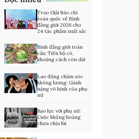
Trao Giải Báo chí
toàn quốc về Bình
đẳng giới 2026 cho
24 tác phẩm xuất sắc
Bình đẳng giới toàn
cầu: Tiến bộ có,
khoảng cách còn dài
Lao động chăm sóc
không lương: Gánh
nặng vô hình của phụ
nữ
Bạo lực với phụ nữ:
Cuộc khủng hoảng
chưa chịu lùi