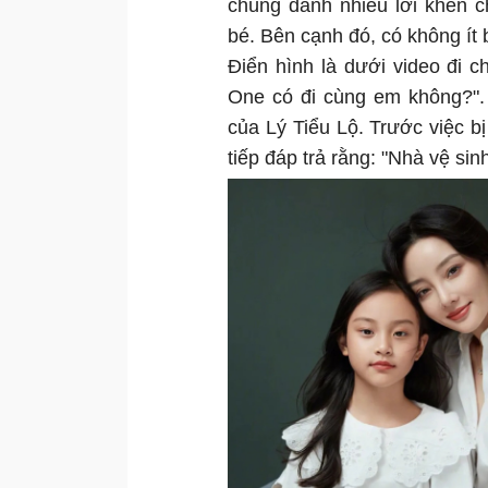
chúng dành nhiều lời khen c
bé. Bên cạnh đó, có không ít
Điển hình là dưới video đi 
One có đi cùng em không?". 
của Lý Tiểu Lộ. Trước việc b
tiếp đáp trả rằng: "Nhà vệ si