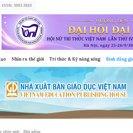
ISSN: 3093-382X
tạo
Nhìn ra thế giới
Tri thức & Kỹ năng sống
Bình đẳng gi
 nhìn giới
Đời sống