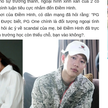
ho sự trưởng thành, ngoại hình xinh xắn của 2 cô
 bình luận tiêu cực nhắm đến Điềm Hinh.
chơi của Điềm Hinh, có dân mạng đã hỏi rằng: "PG
Được biết, PG One chính là đối tượng ngoại tình
ị hỏi ác ý về scandal của mẹ, bé Điềm Hinh đã trực
nh trường học còn thiếu chỗ, bạn vào không?.