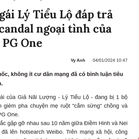
gái Lý Tiểu Lộ đáp trả
scandal ngoại tình của
r PG One
Vy Anh
04/01/2024 10:47
ốc, không ít cư dân mạng đã có bình luận tiêu
.
i của Giả Nãi Lượng - Lý Tiểu Lộ - đang bị 1 bộ
 gièm pha chuyện mẹ ruột "cắm sừng" chồng và
 PG One.
khắc gặp gỡ nhau sau 10 năm giữa Điềm Hinh và Nei
) đã lên hotsearch Weibo. Trên mạng xã hội, công