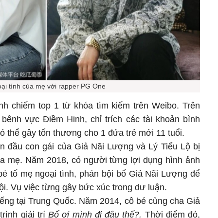
oại tình của mẹ với rapper PG One
h chiếm top 1 từ khóa tìm kiếm trên Weibo. Trên
 bênh vực Điềm Hinh, chỉ trích các tài khoản bình
ó thể gây tổn thương cho 1 đứa trẻ mới 11 tuổi.
ần đầu con gái của Giả Nãi Lượng và Lý Tiểu Lộ bị
ha mẹ. Năm 2018, có người từng lợi dụng hình ảnh
bé tố mẹ ngoại tình, phản bội bố Giả Nãi Lượng để
ội. Vụ việc từng gây bức xúc trong dư luận.
tiếng tại Trung Quốc. Năm 2014, cô bé cùng cha Giả
ình giải trí
Bố ơi mình đi đâu thế?.
Thời điểm đó,