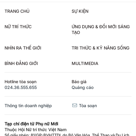
TRANG CHỦ
SỰ KIỆN
NỮ TRÍ THỨC
ỨNG DỤNG & ĐỔI MỚI SÁNG
TẠO
NHÌN RA THẾ GIỚI
TRI THỨC & KỸ NĂNG SỐNG
BÌNH ĐẲNG GIỚI
MULTIMEDIA
Hotline tòa soạn
Báo giá
024.36.555.655
Quảng cáo
Thông tin doanh nghiệp
Tòa soạn
Tạp chí điện tử Phụ nữ Mới
Thuộc Hội Nữ trí thức Việt Nam
Số giấy phép: 81/GP-BVHTTDL do Bộ Văn Hóa, Thể Thao và Du Lịch