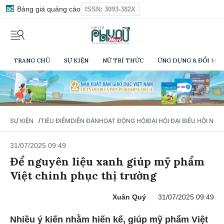
Bảng giá quảng cáo
ISSN: 3093-382X
TRANG CHỦ
SỰ KIỆN
NỮ TRÍ THỨC
ỨNG DỤNG & ĐỔI MỚI
/
SỰ KIỆN
TIÊU ĐIỂM
DIỄN ĐÀN
HOẠT ĐỘNG HỘI
ĐẠI HỘI ĐẠI BIỂU HỘI NỮ 
31/07/2025 09:49
Để nguyên liệu xanh giúp mỹ phẩm
Việt chinh phục thị trường
Xuân Quý
31/07/2025 09:49
Nhiều ý kiến nhằm hiến kế, giúp mỹ phẩm Việt