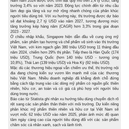
Nam năm 2024 được ước tính đạt quy mô trên 2,4 tỷ USD, tăng
trưởng 3,4% so với năm 2023. Động lực chính đến từ nhu cầu
làm đẹp gia tăng và sự mở rộng nhanh chóng của phân khúc
người tiêu dùng trẻ. Với xu hướng này, thị trường được dự báo
sẽ đạt khoảng 2,7 tỷ USD vào năm 2027, tương đương mức
tăng trưởng kép hàng năm (CAGR) hơn 3,3% trong giai đoạn
2023 - 2027.
Ở chiều nhập khẩu, Singapore hiện dẫn đầu về cung ứng mỹ
phẩm, sản phẩm tạo hương và chế phẩm vệ sinh vào thị trường
Việt Nam, với kim ngạch gần 380 triệu USD trong 11 tháng đầu
năm 2024, chiếm hơn 29% thị phần. Tiếp theo là Hàn Quốc (174
triệu USD), Trung Quốc (hơn 140 triệu USD - tương ứng
10,8%), Thái Lan (139 triệu USD) và Hoa Kỳ (92 triệu USD).
Mặc dù các thương hiệu ngoại vẫn chiếm ưu thế, thị trường nội
địa đang chứng kiến sự vươn lên mạnh mẽ của các thương
hiệu Việt Nam. Nhiều doanh nghiệp đã khẳng định chỗ đứng
bằng cách tập trung vào các dòng mỹ phẩm có nguồn gốc thiên
nhiên, hữu cơ, an toàn và có giá cả phù hợp với người tiêu
dùng trong nước.
Báo cáo từ Statista ghi nhận xu hướng tiêu dùng chuyển dịch rõ
rệt sang các sản phẩm thân thiện với môi trường. Dự kiến riêng
phân khúc mỹ phẩm thiên nhiên và hữu cơ tại Việt Nam sẽ
vượt mốc 62 triệu USD vào năm 2025, phản ánh mức độ quan
tâm ngày càng cao của người tiêu dùng đối với các sản phẩm
chăm sóc cá nhân xanh, sạch và lành tính.